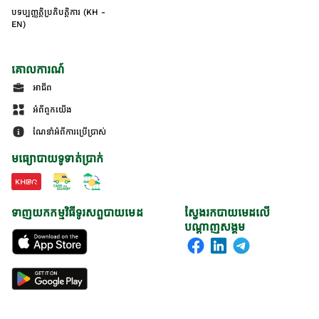
បទប្បញ្ញត្តិប្រតិបត្តិការ (KH -
EN)
គោលការណ៍
អាជីព
អំពីពួកយើង
ណែនាំអំពីការប្រើប្រាស់
មធ្យោបាយទូទាត់ប្រាក់
ទាញយកកម្មវិធីទូរសព្ទបាយមេដ
ស្វែងរកបាយមេដលើ
បណ្តាញសង្គម