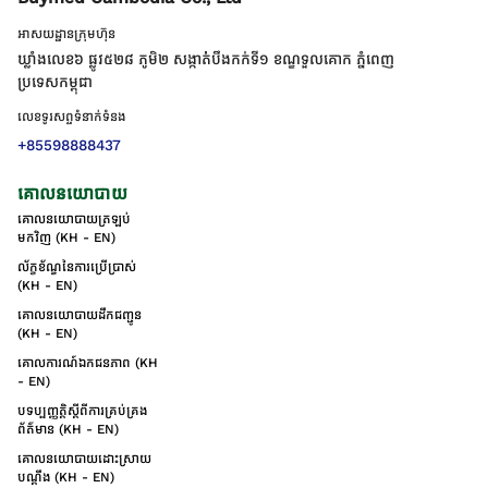
អាសយដ្ឋានក្រុមហ៊ុន
ឃ្លាំងលេខ៦ ផ្លូវ៥២៨ ភូមិ២ សង្កាត់់បឹងកក់ទី១ ខណ្ឌទួលគោក ភ្នំពេញ
ប្រទេសកម្ពុជា
លេខទូរសព្ទទំនាក់ទំនង
+85598888437
គោលនយោបាយ
គោលនយោបាយត្រឡប់
មកវិញ (KH - EN)
ល័ក្ខខ័ណ្ឌនៃការប្រើប្រាស់
(KH - EN)
គោលនយោបាយដឹកជញ្ជូន
(KH - EN)
គោលការណ៍ឯកជនភាព (KH
- EN)
បទប្បញ្ញត្តិស្តីពីការគ្រប់គ្រង
ព័ត៌មាន (KH - EN)
គោលនយោបាយដោះស្រាយ
បណ្ដឹង (KH - EN)