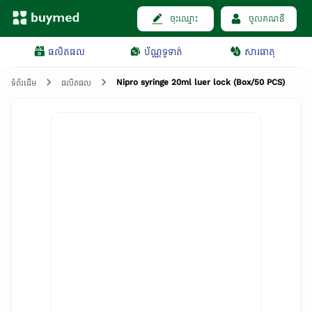
ចុះឈ្មោះ
ចូលគណនី
ផលិតផល
ប័ណ្ណទូទាត់
សារធាតុ
Nipro syringe 20ml luer lock (Box/50 PCS)
ទំព័រដើម
ផលិតផល