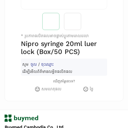
*
រូបភាពផលិតផលអាចផ្លាស់ប្តូរតាមពេលវេលា
Nipro syringe 20ml luer
lock (Box/50 PCS)
សូម
ចូល
/
ចុះឈ្មោះ
ដើម្បីមើលព័ត៌មានលម្អិតផលិតផល
ឃើញតម្លៃនេះទេ?
សមហេតុផល
ថ្លៃ
Buymed Cambodia Co., Ltd