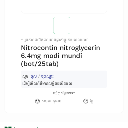
*
រូបភាពផលិតផលអាចផ្លាស់ប្តូរតាមពេលវេលា
Nitrocontin nitroglycerin
6.4mg modi mundi
(bot/25tab)
សូម
ចូល
/
ចុះឈ្មោះ
ដើម្បីមើលព័ត៌មានលម្អិតផលិតផល
ឃើញតម្លៃនេះទេ?
សមហេតុផល
ថ្លៃ