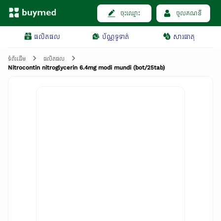
ចុះឈ្មោះ
ចូលគណនី
ផលិតផល
ប័ណ្ណទូទាត់
សារធាតុ
ទំព័រដើម
ផលិតផល
Nitrocontin nitroglycerin 6.4mg modi mundi (bot/25tab)