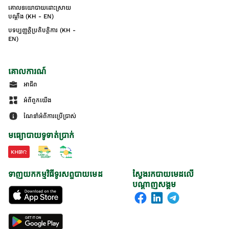
គោលនយោបាយដោះស្រាយ
បណ្ដឹង (KH - EN)
បទប្បញ្ញត្តិប្រតិបត្តិការ (KH -
EN)
គោលការណ៍
អាជីព
អំពីពួកយើង
ណែនាំអំពីការប្រើប្រាស់
មធ្យោបាយទូទាត់ប្រាក់
ទាញយកកម្មវិធីទូរសព្ទបាយមេដ
ស្វែងរកបាយមេដលើ
បណ្តាញសង្គម