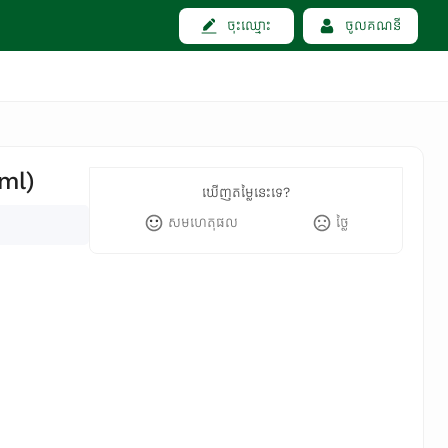
ចុះឈ្មោះ
ចូលគណនី
ml)
ឃើញតម្លៃនេះទេ?
សមហេតុផល
ថ្លៃ