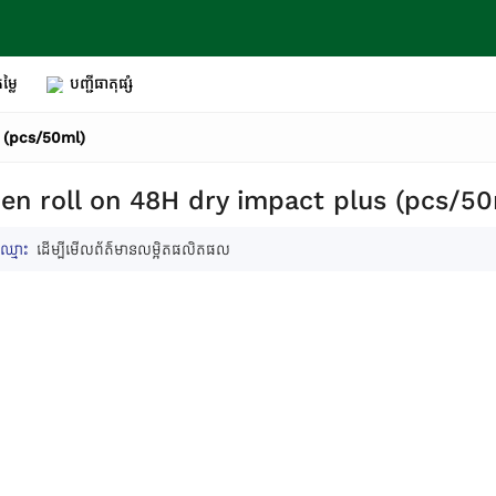
ម្លៃ
បញ្ជីធាតុផ្សំ
s (pcs/50ml)
en roll on 48H dry impact plus (pcs/50
ឈ្មោះ
ដើម្បីមើលព័ត៌មានលម្អិតផលិតផល