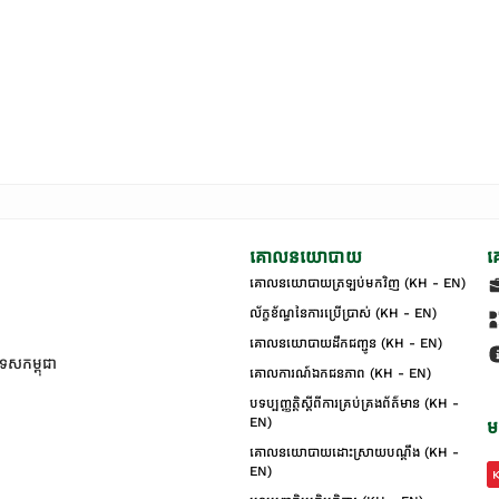
គោលនយោបាយ
គ
គោលនយោបាយត្រឡប់មកវិញ (KH - EN)
ល័ក្ខខ័ណ្ឌនៃការប្រើប្រាស់ (KH - EN)
គោលនយោបាយដឹកជញ្ជូន (KH - EN)
ទេសកម្ពុជា
គោលការណ៍ឯកជនភាព (KH - EN)
បទប្បញ្ញត្តិស្តីពីការគ្រប់គ្រងព័ត៌មាន (KH -
EN)
ម
គោលនយោបាយដោះស្រាយបណ្ដឹង (KH -
EN)