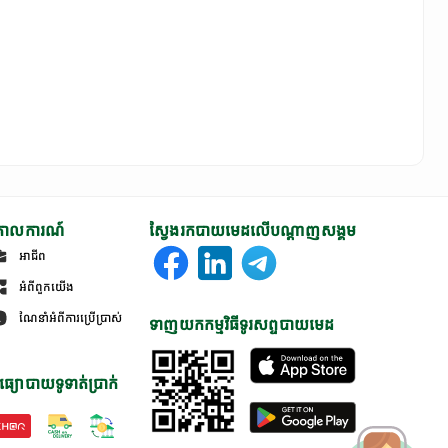
ោលការណ៍
ស្វែងរកបាយមេដលើបណ្តាញសង្គម
អាជីព
អំពីពួកយើង
ណែនាំអំពីការប្រើប្រាស់
ទាញយកកម្មវិធីទូរសព្ទបាយមេដ
ធ្យោបាយទូទាត់ប្រាក់