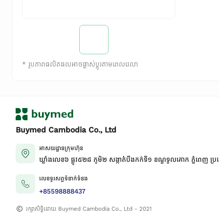
*
រូបភាពផលិតផលអាចផ្លាស់ប្តូរតាមពេលវេលា
Buymed Cambodia Co., Ltd
អាសយដ្ឋានក្រុមហ៊ុន
ឃ្លាំងលេខ៦ ផ្លូវ៥២៨ ភូមិ២ សង្កាត់់បឹងកក់ទី១ ខណ្ឌទួលគោក ភ្នំពេញ ប្រ
លេខទូរសព្ទទំនាក់ទំនង
+85598888437
រក្សាសិទ្ធិដោយ Buymed Cambodia Co., Ltd - 2021