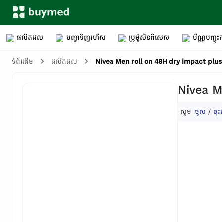
ផលិតផល
បញ្ជាទិញរហ័ស
ប្រូម៉ូសិនពិសេស
ប័ណ្ណបញ្ចុះត
Nivea Men roll on 48H dry impact plu
ទំព័រដើម
ផលិតផល
Nivea M
សូម
ចូល
/
ចុះ