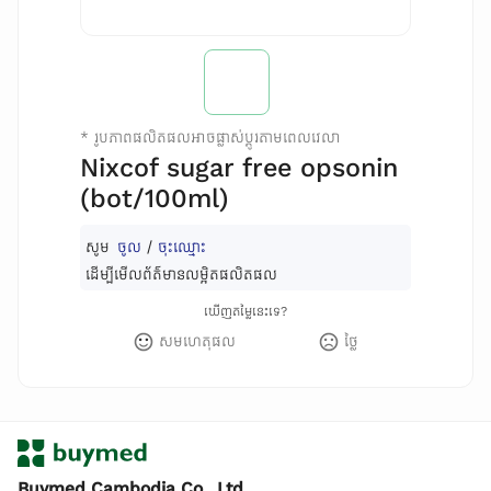
*
រូបភាពផលិតផលអាចផ្លាស់ប្តូរតាមពេលវេលា
Nixcof sugar free opsonin
(bot/100ml)
សូម
ចូល
/
ចុះឈ្មោះ
ដើម្បីមើលព័ត៌មានលម្អិតផលិតផល
ឃើញតម្លៃនេះទេ?
សមហេតុផល
ថ្លៃ
Buymed Cambodia Co., Ltd