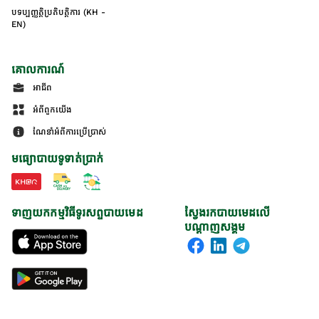
បទប្បញ្ញត្តិប្រតិបត្តិការ (KH -
EN)
គោលការណ៍
អាជីព
អំពីពួកយើង
ណែនាំអំពីការប្រើប្រាស់
មធ្យោបាយទូទាត់ប្រាក់
ទាញយកកម្មវិធីទូរសព្ទបាយមេដ
ស្វែងរកបាយមេដលើ
បណ្តាញសង្គម