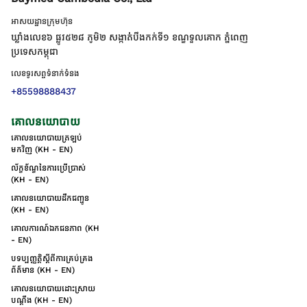
អាសយដ្ឋានក្រុមហ៊ុន
ឃ្លាំងលេខ៦ ផ្លូវ៥២៨ ភូមិ២ សង្កាត់់បឹងកក់ទី១ ខណ្ឌទួលគោក ភ្នំពេញ
ប្រទេសកម្ពុជា
លេខទូរសព្ទទំនាក់ទំនង
+85598888437
គោលនយោបាយ
គោលនយោបាយត្រឡប់
មកវិញ (KH - EN)
ល័ក្ខខ័ណ្ឌនៃការប្រើប្រាស់
(KH - EN)
គោលនយោបាយដឹកជញ្ជូន
(KH - EN)
គោលការណ៍ឯកជនភាព (KH
- EN)
បទប្បញ្ញត្តិស្តីពីការគ្រប់គ្រង
ព័ត៌មាន (KH - EN)
គោលនយោបាយដោះស្រាយ
បណ្ដឹង (KH - EN)