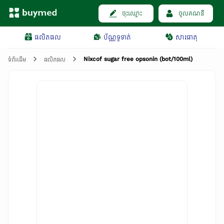
ចុះឈ្មោះ
ចូលគណនី
ផលិតផល
ប័ណ្ណទូទាត់
សារធាតុ
Nixcof sugar free opsonin (bot/100ml)
ទំព័រដើម
ផលិតផល