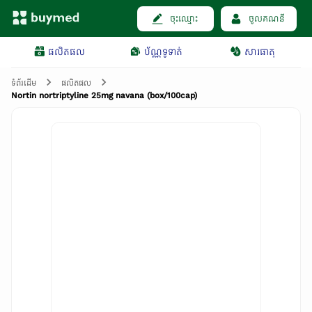
ចុះឈ្មោះ
ចូលគណនី
ផលិតផល
ប័ណ្ណទូទាត់
សារធាតុ
ទំព័រដើម
ផលិតផល
Nortin nortriptyline 25mg navana (box/100cap)