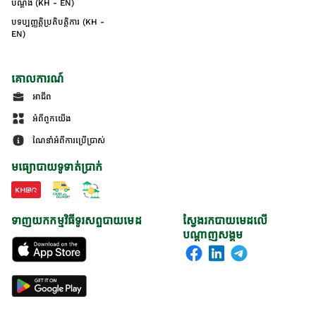
បណ្ដឹង (KH - EN)
បទប្បញ្ញត្តិប្រតិបត្តិការ (KH -
EN)
គោលការណ៍
អាជីព
អំពីពួកយើង
ណែនាំអំពីការប្រើប្រាស់
មធ្យោបាយទូទាត់ប្រាក់
ទាញយកកម្មវិធីទូរសព្ទបាយមេដ
ស្វែងរកបាយមេដលើ
បណ្តាញសង្គម