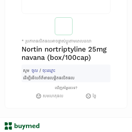
*
រូបភាពផលិតផលអាចផ្លាស់ប្តូរតាមពេលវេលា
Nortin nortriptyline 25mg
navana (box/100cap)
សូម
ចូល
/
ចុះឈ្មោះ
ដើម្បីមើលព័ត៌មានលម្អិតផលិតផល
ឃើញតម្លៃនេះទេ?
សមហេតុផល
ថ្លៃ