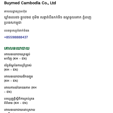
Buymed Cambodia Co., Ltd
អាសយដ្ឋានក្រុមហ៊ុន
ឃ្លាំងលេខ៦ ផ្លូវ៥២៨ ភូមិ២ សង្កាត់់បឹងកក់ទី១ ខណ្ឌទួលគោក ភ្នំពេញ
ប្រទេសកម្ពុជា
លេខទូរសព្ទទំនាក់ទំនង
+85598888437
គោលនយោបាយ
គោលនយោបាយត្រឡប់
មកវិញ (KH - EN)
ល័ក្ខខ័ណ្ឌនៃការប្រើប្រាស់
(KH - EN)
គោលនយោបាយដឹកជញ្ជូន
(KH - EN)
គោលការណ៍ឯកជនភាព (KH
- EN)
បទប្បញ្ញត្តិស្តីពីការគ្រប់គ្រង
ព័ត៌មាន (KH - EN)
គោលនយោបាយដោះស្រាយ