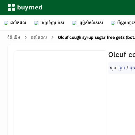
ផលិតផល
បញ្ជាទិញរហ័ស
ប្រូម៉ូសិនពិសេស
ប័ណ្ណបញ្ចុះត
Olcuf cough syrup sugar free getz (bot
ទំព័រដើម
ផលិតផល
Olcuf c
សូម
ចូល
/
ចុះ