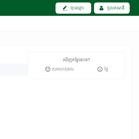
ចុះឈ្មោះ
ចូលគណនី
ឃើញតម្លៃនេះទេ?
សមហេតុផល
ថ្លៃ