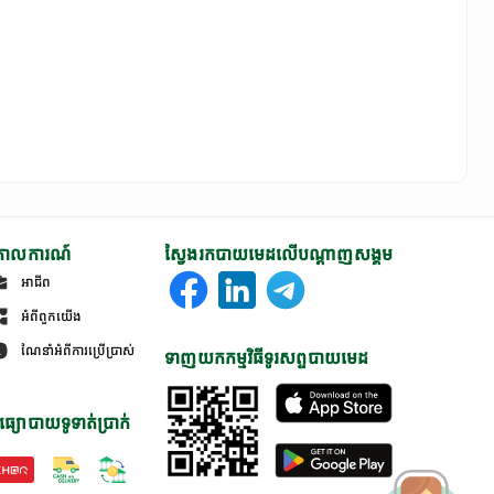
ោលការណ៍
ស្វែងរកបាយមេដលើបណ្តាញសង្គម
អាជីព
អំពីពួកយើង
ណែនាំអំពីការប្រើប្រាស់
ទាញយកកម្មវិធីទូរសព្ទបាយមេដ
ធ្យោបាយទូទាត់ប្រាក់