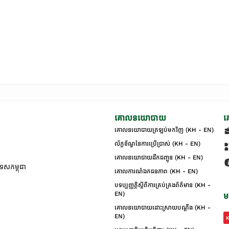
គោលនយោបាយ
គ
គោលនយោបាយត្រឡប់មកវិញ (KH - EN)
ល័ក្ខខ័ណ្ឌនៃការប្រើប្រាស់ (KH - EN)
គោលនយោបាយដឹកជញ្ជូន (KH - EN)
ទេសកម្ពុជា
គោលការណ៍ឯកជនភាព (KH - EN)
បទប្បញ្ញត្តិស្តីពីការគ្រប់គ្រងព័ត៌មាន (KH -
EN)
ម
គោលនយោបាយដោះស្រាយបណ្ដឹង (KH -
EN)