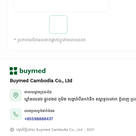
*
រូបភាពផលិតផលអាចផ្លាស់ប្តូរតាមពេលវេលា
Buymed Cambodia Co., Ltd
អាសយដ្ឋានក្រុមហ៊ុន
ឃ្លាំងលេខ៦ ផ្លូវ៥២៨ ភូមិ២ សង្កាត់់បឹងកក់ទី១ ខណ្ឌទួលគោក ភ្នំពេញ ប្រ
លេខទូរសព្ទទំនាក់ទំនង
+85598888437
រក្សាសិទ្ធិដោយ Buymed Cambodia Co., Ltd - 2021