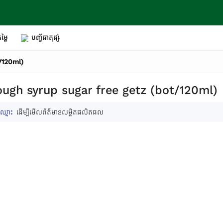
ម្លៃ
បញ្ជីធាតុផ្សំ
/120ml)
ough syrup sugar free getz (bot/120ml)
ឈ្មោះ
ដើម្បីមើលព័ត៌មានលម្អិតផលិតផល