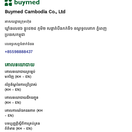
Buymed Cambodia Co., Ltd
អាសយដ្ឋានក្រុមហ៊ុន
ឃ្លាំងលេខ៦ ផ្លូវ៥២៨ ភូមិ២ សង្កាត់់បឹងកក់ទី១ ខណ្ឌទួលគោក ភ្នំពេញ
ប្រទេសកម្ពុជា
លេខទូរសព្ទទំនាក់ទំនង
+85598888437
គោលនយោបាយ
គោលនយោបាយត្រឡប់
មកវិញ (KH - EN)
ល័ក្ខខ័ណ្ឌនៃការប្រើប្រាស់
(KH - EN)
គោលនយោបាយដឹកជញ្ជូន
(KH - EN)
គោលការណ៍ឯកជនភាព (KH
- EN)
បទប្បញ្ញត្តិស្តីពីការគ្រប់គ្រង
ព័ត៌មាន (KH - EN)