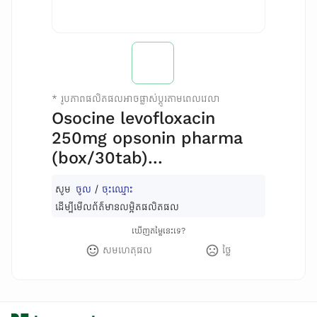
*
រូបភាពផលិតផលអាចផ្លាស់ប្តូរតាមពេលវេលា
Osocine levofloxacin
250mg opsonin pharma
(box/30tab)...
សូម
ចូល
/
ចុះឈ្មោះ
ដើម្បីមើលព័ត៌មានលម្អិតផលិតផល
ឃើញតម្លៃនេះទេ?
សមហេតុផល
ថ្លៃ