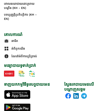
គោលនយោបាយដោះស្រាយ
បណ្ដឹង (KH - EN)
បទប្បញ្ញត្តិប្រតិបត្តិការ (KH -
EN)
គោលការណ៍
អាជីព
អំពីពួកយើង
ណែនាំអំពីការប្រើប្រាស់
មធ្យោបាយទូទាត់ប្រាក់
ទាញយកកម្មវិធីទូរសព្ទបាយមេដ
ស្វែងរកបាយមេដលើ
បណ្តាញសង្គម