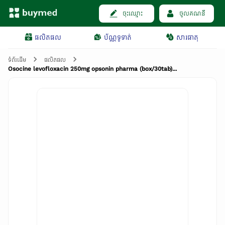
ចុះឈ្មោះ
ចូលគណនី
ផលិតផល
ប័ណ្ណទូទាត់
សារធាតុ
ទំព័រដើម
ផលិតផល
Osocine levofloxacin 250mg opsonin pharma (box/30tab)...