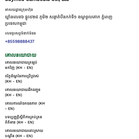
អាសយដ្ឋានក្រុមហ៊ុន
ឃ្លាំងលេខ៦ ផ្លូវ៥២៨ ភូមិ២ សង្កាត់់បឹងកក់ទី១ ខណ្ឌទួលគោក ភ្នំពេញ
ប្រទេសកម្ពុជា
លេខទូរសព្ទទំនាក់ទំនង
+85598888437
គោលនយោបាយ
គោលនយោបាយត្រឡប់
មកវិញ (KH - EN)
ល័ក្ខខ័ណ្ឌនៃការប្រើប្រាស់
(KH - EN)
គោលនយោបាយដឹកជញ្ជូន
(KH - EN)
គោលការណ៍ឯកជនភាព (KH
- EN)
បទប្បញ្ញត្តិស្តីពីការគ្រប់គ្រង
ព័ត៌មាន (KH - EN)
គោលនយោបាយដោះស្រាយ
បណ្ដឹង (KH - EN)