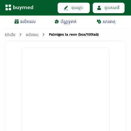
ចុះឈ្មោះ
ចូលគណនី
ផលិតផល
ប័ណ្ណទូទាត់
សារធាតុ
Palmiges la reon (box/100tab)
ទំព័រដើម
ផលិតផល