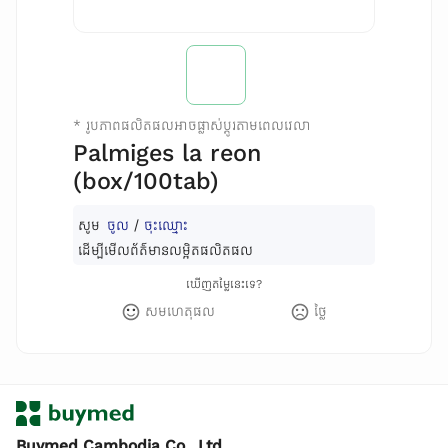
*
រូបភាពផលិតផលអាចផ្លាស់ប្តូរតាមពេលវេលា
Palmiges la reon
(box/100tab)
សូម
ចូល
/
ចុះឈ្មោះ
ដើម្បីមើលព័ត៌មានលម្អិតផលិតផល
ឃើញតម្លៃនេះទេ?
សមហេតុផល
ថ្លៃ
Buymed Cambodia Co., Ltd