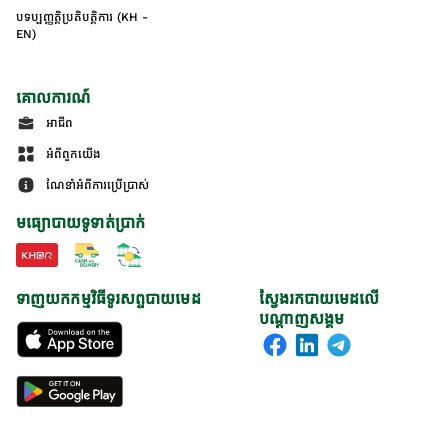
បទប្បញ្ញត្តិប្រតិបត្តិការ (KH -
EN)
គោលការណ៍
អាជីព
អំពីពួកយើង
ណែនាំអំពីការប្រើប្រាស់
មធ្យោបាយទូទាត់ប្រាក់
ទាញយកកម្មវិធីទូរសព្ទបាយមេដ
ស្វែងរកបាយមេដលើ
បណ្តាញសង្គម