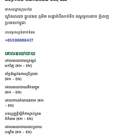
អាសយដ្ឋានក្រុមហ៊ុន
ឃ្លាំងលេខ៦ ផ្លូវ៥២៨ ភូមិ២ សង្កាត់់បឹងកក់ទី១ ខណ្ឌទួលគោក ភ្នំពេញ
ប្រទេសកម្ពុជា
លេខទូរសព្ទទំនាក់ទំនង
+85598888437
គោលនយោបាយ
គោលនយោបាយត្រឡប់
មកវិញ (KH - EN)
ល័ក្ខខ័ណ្ឌនៃការប្រើប្រាស់
(KH - EN)
គោលនយោបាយដឹកជញ្ជូន
(KH - EN)
គោលការណ៍ឯកជនភាព (KH
- EN)
បទប្បញ្ញត្តិស្តីពីការគ្រប់គ្រង
ព័ត៌មាន (KH - EN)
គោលនយោបាយដោះស្រាយ
បណ្ដឹង (KH - EN)