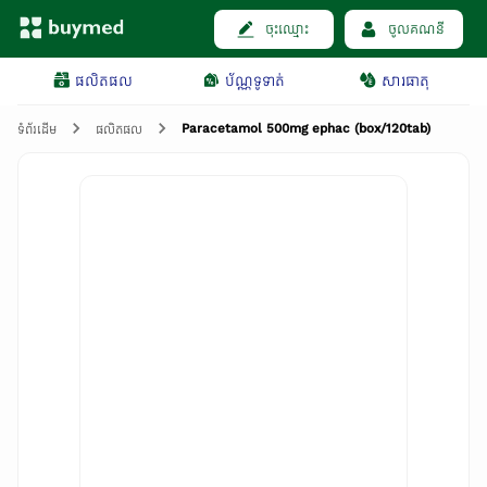
ចុះឈ្មោះ
ចូលគណនី
ផលិតផល
ប័ណ្ណទូទាត់
សារធាតុ
Paracetamol 500mg ephac (box/120tab)
ទំព័រដើម
ផលិតផល