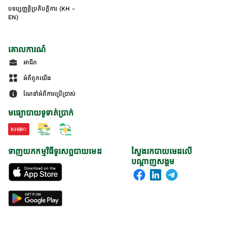
បទប្បញ្ញត្តិប្រតិបត្តិការ (KH -
EN)
គោលការណ៍
អាជីព
អំពីពួកយើង
ណែនាំអំពីការប្រើប្រាស់
មធ្យោបាយទូទាត់ប្រាក់
ទាញយកកម្មវិធីទូរសព្ទបាយមេដ
ស្វែងរកបាយមេដលើ
បណ្តាញសង្គម