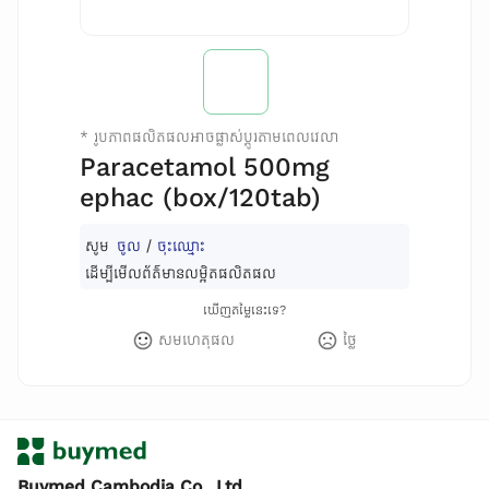
*
រូបភាពផលិតផលអាចផ្លាស់ប្តូរតាមពេលវេលា
Paracetamol 500mg
ephac (box/120tab)
សូម
ចូល
/
ចុះឈ្មោះ
ដើម្បីមើលព័ត៌មានលម្អិតផលិតផល
ឃើញតម្លៃនេះទេ?
សមហេតុផល
ថ្លៃ
Buymed Cambodia Co., Ltd