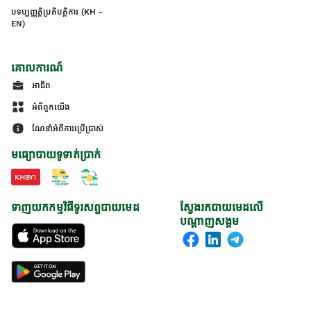
បទប្បញ្ញត្តិប្រតិបត្តិការ (KH -
EN)
គោលការណ៍
អាជីព
អំពីពួកយើង
ណែនាំអំពីការប្រើប្រាស់
មធ្យោបាយទូទាត់ប្រាក់
ទាញយកកម្មវិធីទូរសព្ទបាយមេដ
ស្វែងរកបាយមេដលើ
បណ្តាញសង្គម