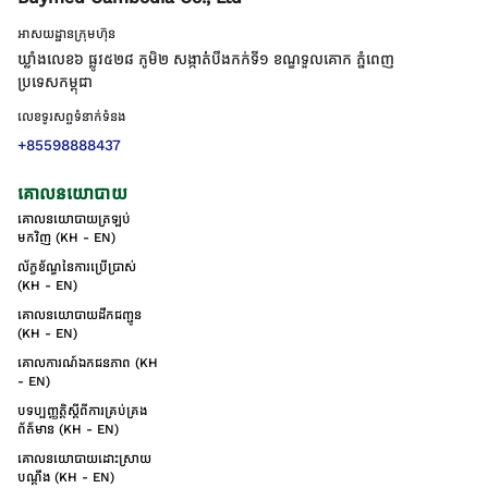
អាសយដ្ឋានក្រុមហ៊ុន
ឃ្លាំងលេខ៦ ផ្លូវ៥២៨ ភូមិ២ សង្កាត់់បឹងកក់ទី១ ខណ្ឌទួលគោក ភ្នំពេញ
ប្រទេសកម្ពុជា
លេខទូរសព្ទទំនាក់ទំនង
+85598888437
គោលនយោបាយ
គោលនយោបាយត្រឡប់
មកវិញ (KH - EN)
ល័ក្ខខ័ណ្ឌនៃការប្រើប្រាស់
(KH - EN)
គោលនយោបាយដឹកជញ្ជូន
(KH - EN)
គោលការណ៍ឯកជនភាព (KH
- EN)
បទប្បញ្ញត្តិស្តីពីការគ្រប់គ្រង
ព័ត៌មាន (KH - EN)
គោលនយោបាយដោះស្រាយ
បណ្ដឹង (KH - EN)