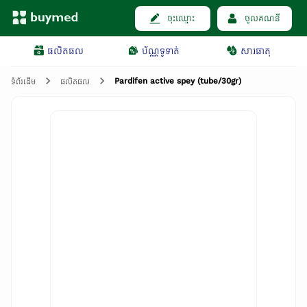
ចុះឈ្មោះ
ចូលគណនី
ផលិតផល
ប័ណ្ណទូទាត់
សារធាតុ
Pardifen active spey (tube/30gr)
ទំព័រដើម
ផលិតផល