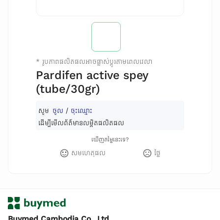
*
រូបភាពផលិតផលអាចផ្លាស់ប្តូរតាមពេលវេលា
Pardifen active spey
(tube/30gr)
សូម
ចូល
/
ចុះឈ្មោះ
ដើម្បីមើលព័ត៌មានលម្អិតផលិតផល
ឃើញតម្លៃនេះទេ?
សមហេតុផល
ថ្លៃ
Buymed Cambodia Co., Ltd