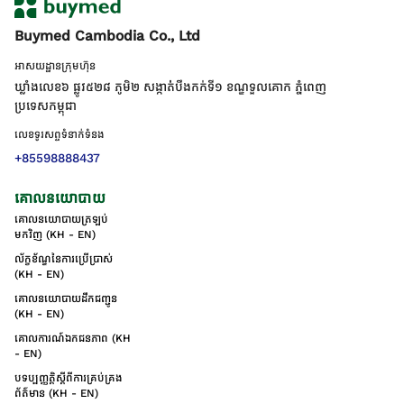
Buymed Cambodia Co., Ltd
អាសយដ្ឋានក្រុមហ៊ុន
ឃ្លាំងលេខ៦ ផ្លូវ៥២៨ ភូមិ២ សង្កាត់់បឹងកក់ទី១ ខណ្ឌទួលគោក ភ្នំពេញ
ប្រទេសកម្ពុជា
លេខទូរសព្ទទំនាក់ទំនង
+85598888437
គោលនយោបាយ
គោលនយោបាយត្រឡប់
មកវិញ (KH - EN)
ល័ក្ខខ័ណ្ឌនៃការប្រើប្រាស់
(KH - EN)
គោលនយោបាយដឹកជញ្ជូន
(KH - EN)
គោលការណ៍ឯកជនភាព (KH
- EN)
បទប្បញ្ញត្តិស្តីពីការគ្រប់គ្រង
ព័ត៌មាន (KH - EN)