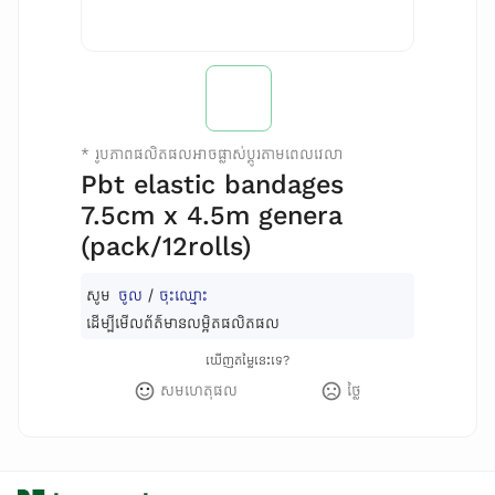
*
រូបភាពផលិតផលអាចផ្លាស់ប្តូរតាមពេលវេលា
Pbt elastic bandages
7.5cm x 4.5m genera
(pack/12rolls)
សូម
ចូល
/
ចុះឈ្មោះ
ដើម្បីមើលព័ត៌មានលម្អិតផលិតផល
ឃើញតម្លៃនេះទេ?
សមហេតុផល
ថ្លៃ