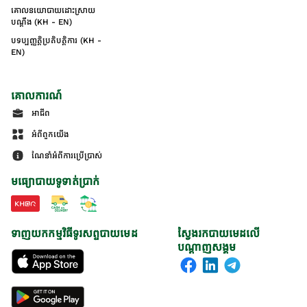
គោលនយោបាយដោះស្រាយ
បណ្ដឹង (KH - EN)
បទប្បញ្ញត្តិប្រតិបត្តិការ (KH -
EN)
គោលការណ៍
អាជីព
អំពីពួកយើង
ណែនាំអំពីការប្រើប្រាស់
មធ្យោបាយទូទាត់ប្រាក់
ទាញយកកម្មវិធីទូរសព្ទបាយមេដ
ស្វែងរកបាយមេដលើ
បណ្តាញសង្គម