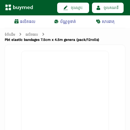
ចុះឈ្មោះ
ចូលគណនី
ផលិតផល
ប័ណ្ណទូទាត់
សារធាតុ
ទំព័រដើម
ផលិតផល
Pbt elastic bandages 7.5cm x 4.5m genera (pack/12rolls)