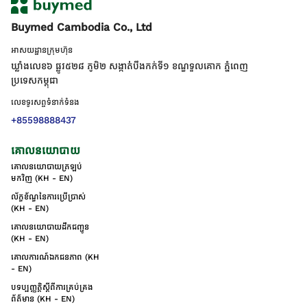
Buymed Cambodia Co., Ltd
អាសយដ្ឋានក្រុមហ៊ុន
ឃ្លាំងលេខ៦ ផ្លូវ៥២៨ ភូមិ២ សង្កាត់់បឹងកក់ទី១ ខណ្ឌទួលគោក ភ្នំពេញ
ប្រទេសកម្ពុជា
លេខទូរសព្ទទំនាក់ទំនង
+85598888437
គោលនយោបាយ
គោលនយោបាយត្រឡប់
មកវិញ (KH - EN)
ល័ក្ខខ័ណ្ឌនៃការប្រើប្រាស់
(KH - EN)
គោលនយោបាយដឹកជញ្ជូន
(KH - EN)
គោលការណ៍ឯកជនភាព (KH
- EN)
បទប្បញ្ញត្តិស្តីពីការគ្រប់គ្រង
ព័ត៌មាន (KH - EN)