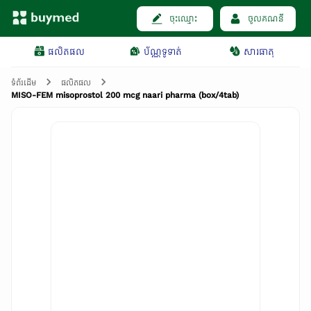
ចុះឈ្មោះ
ចូលគណនី
ផលិតផល
ប័ណ្ណទូទាត់
សារធាតុ
ទំព័រដើម
ផលិតផល
MISO-FEM misoprostol 200 mcg naari pharma (box/4tab)