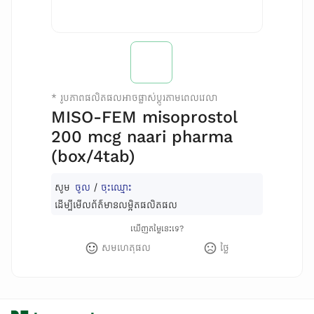
*
រូបភាពផលិតផលអាចផ្លាស់ប្តូរតាមពេលវេលា
MISO-FEM misoprostol
200 mcg naari pharma
(box/4tab)
សូម
ចូល
/
ចុះឈ្មោះ
ដើម្បីមើលព័ត៌មានលម្អិតផលិតផល
ឃើញតម្លៃនេះទេ?
សមហេតុផល
ថ្លៃ