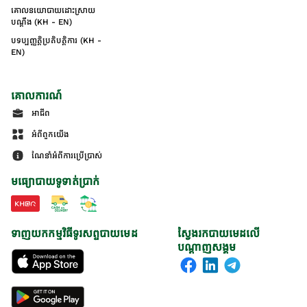
គោលនយោបាយដោះស្រាយ
បណ្ដឹង (KH - EN)
បទប្បញ្ញត្តិប្រតិបត្តិការ (KH -
EN)
គោលការណ៍
អាជីព
អំពីពួកយើង
ណែនាំអំពីការប្រើប្រាស់
មធ្យោបាយទូទាត់ប្រាក់
ទាញយកកម្មវិធីទូរសព្ទបាយមេដ
ស្វែងរកបាយមេដលើ
បណ្តាញសង្គម