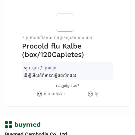
*
រូបភាពផលិតផលអាចផ្លាស់ប្តូរតាមពេលវេលា
Procold flu Kalbe
(box/120Capletes)
សូម
ចូល
/
ចុះឈ្មោះ
ដើម្បីមើលព័ត៌មានលម្អិតផលិតផល
ឃើញតម្លៃនេះទេ?
សមហេតុផល
ថ្លៃ
Buymed Cambodia Co., Ltd