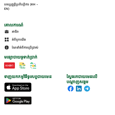
បទប្បញ្ញត្តិប្រតិបត្តិការ (KH -
EN)
គោលការណ៍
អាជីព
អំពីពួកយើង
ណែនាំអំពីការប្រើប្រាស់
មធ្យោបាយទូទាត់ប្រាក់
ទាញយកកម្មវិធីទូរសព្ទបាយមេដ
ស្វែងរកបាយមេដលើ
បណ្តាញសង្គម