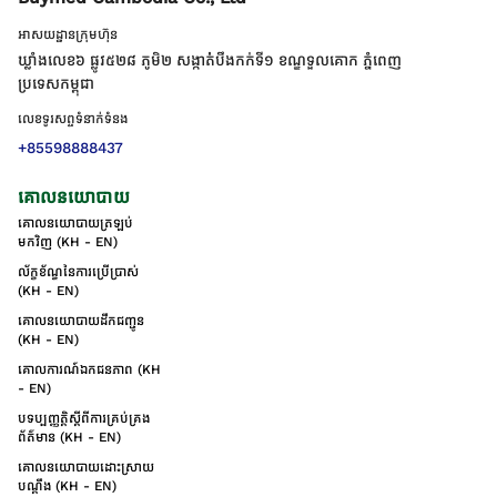
អាសយដ្ឋានក្រុមហ៊ុន
ឃ្លាំងលេខ៦ ផ្លូវ៥២៨ ភូមិ២ សង្កាត់់បឹងកក់ទី១ ខណ្ឌទួលគោក ភ្នំពេញ
ប្រទេសកម្ពុជា
លេខទូរសព្ទទំនាក់ទំនង
+85598888437
គោលនយោបាយ
គោលនយោបាយត្រឡប់
មកវិញ (KH - EN)
ល័ក្ខខ័ណ្ឌនៃការប្រើប្រាស់
(KH - EN)
គោលនយោបាយដឹកជញ្ជូន
(KH - EN)
គោលការណ៍ឯកជនភាព (KH
- EN)
បទប្បញ្ញត្តិស្តីពីការគ្រប់គ្រង
ព័ត៌មាន (KH - EN)
គោលនយោបាយដោះស្រាយ
បណ្ដឹង (KH - EN)