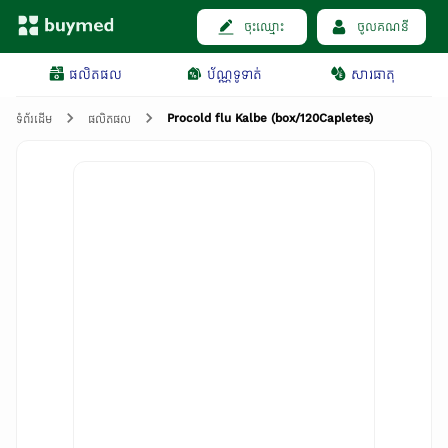
ចុះឈ្មោះ
ចូលគណនី
ផលិតផល
ប័ណ្ណទូទាត់
សារធាតុ
Procold flu Kalbe (box/120Capletes)
ទំព័រដើម
ផលិតផល