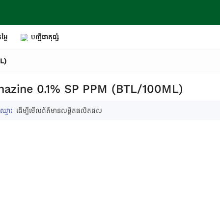
ម្លៃ
បញ្ជីធាតុផ្សំ
L)
hazine 0.1% SP PPM (BTL/100ML)
ឈ្មោះ
ដើម្បីមើលព័ត៌មានលម្អិតផលិតផល