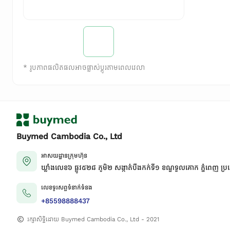
*
រូបភាពផលិតផលអាចផ្លាស់ប្តូរតាមពេលវេលា
Buymed Cambodia Co., Ltd
អាសយដ្ឋានក្រុមហ៊ុន
ឃ្លាំងលេខ៦ ផ្លូវ៥២៨ ភូមិ២ សង្កាត់់បឹងកក់ទី១ ខណ្ឌទួលគោក ភ្នំពេញ ប្រ
លេខទូរសព្ទទំនាក់ទំនង
+85598888437
រក្សាសិទ្ធិដោយ Buymed Cambodia Co., Ltd - 2021