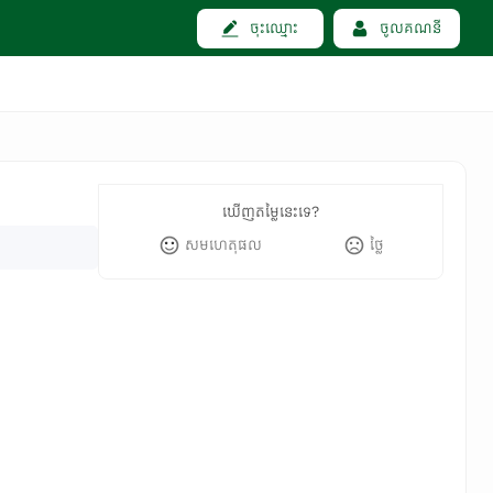
ចុះឈ្មោះ
ចូលគណនី
ឃើញតម្លៃនេះទេ?
សមហេតុផល
ថ្លៃ