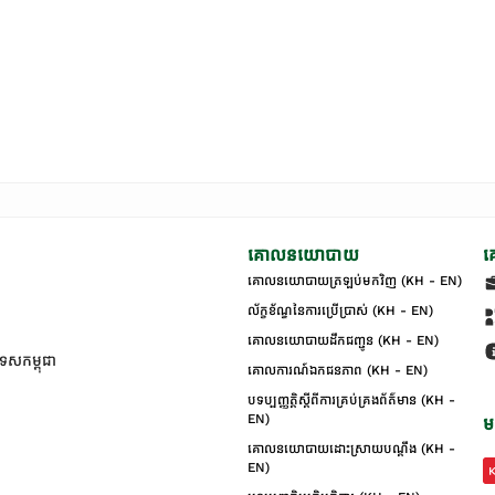
គោលនយោបាយ
គ
គោលនយោបាយត្រឡប់មកវិញ (KH - EN)
ល័ក្ខខ័ណ្ឌនៃការប្រើប្រាស់ (KH - EN)
គោលនយោបាយដឹកជញ្ជូន (KH - EN)
ទេសកម្ពុជា
គោលការណ៍ឯកជនភាព (KH - EN)
បទប្បញ្ញត្តិស្តីពីការគ្រប់គ្រងព័ត៌មាន (KH -
EN)
ម
គោលនយោបាយដោះស្រាយបណ្ដឹង (KH -
EN)