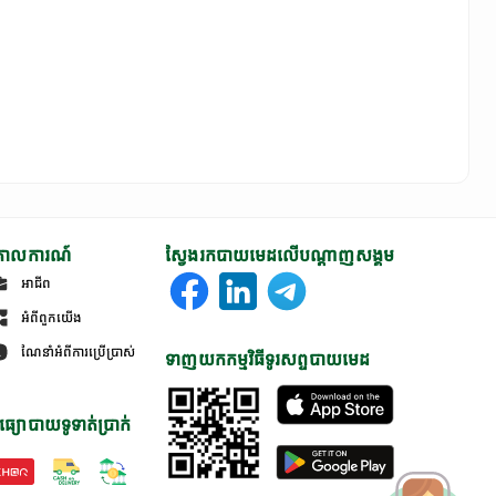
ោលការណ៍
ស្វែងរកបាយមេដលើបណ្តាញសង្គម
អាជីព
អំពីពួកយើង
ណែនាំអំពីការប្រើប្រាស់
ទាញយកកម្មវិធីទូរសព្ទបាយមេដ
ធ្យោបាយទូទាត់ប្រាក់