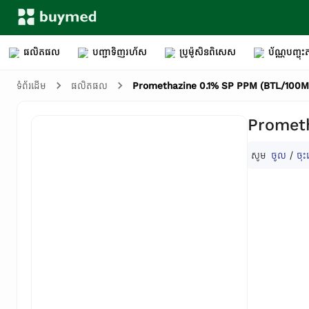
ផលិតផល
បញ្ជាទិញរហ័ស
ប្រូម៉ូសិនពិសេស
ប័ណ្ណបញ្ចុះត
Promethazine 0.1% SP PPM (BTL/100M
ទំព័រដើម
ផលិតផល
Promet
សូម
ចូល
/
ចុះ