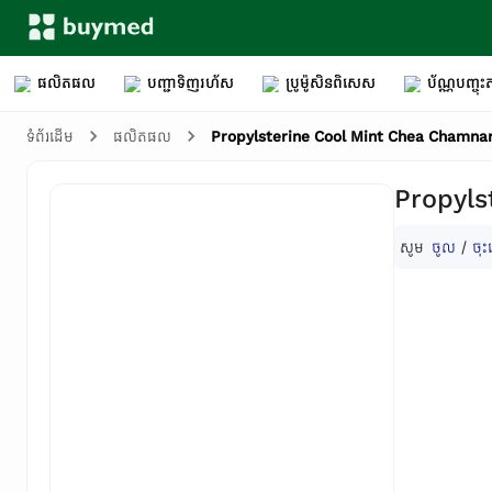
ផលិតផល
បញ្ជាទិញរហ័ស
ប្រូម៉ូសិនពិសេស
ប័ណ្ណបញ្ចុះត
Propylsterine Cool Mint Chea Chamnan
ទំព័រដើម
ផលិតផល
Propyls
សូម
ចូល
/
ចុះ