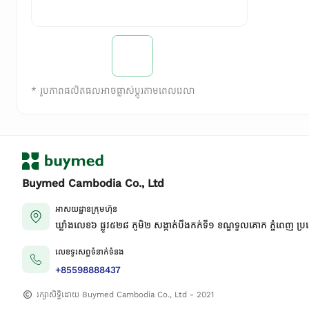
*
រូបភាពផលិតផលអាចផ្លាស់ប្តូរតាមពេលវេលា
Buymed Cambodia Co., Ltd
អាសយដ្ឋានក្រុមហ៊ុន
ឃ្លាំងលេខ៦ ផ្លូវ៥២៨ ភូមិ២ សង្កាត់់បឹងកក់ទី១ ខណ្ឌទួលគោក ភ្នំពេញ ប្រ
លេខទូរសព្ទទំនាក់ទំនង
+85598888437
រក្សាសិទ្ធិដោយ Buymed Cambodia Co., Ltd - 2021