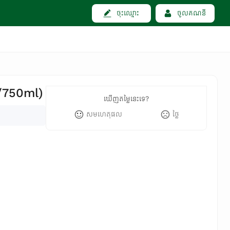
ចុះឈ្មោះ
ចូលគណនី
/750ml)
ឃើញតម្លៃនេះទេ?
សមហេតុផល
ថ្លៃ