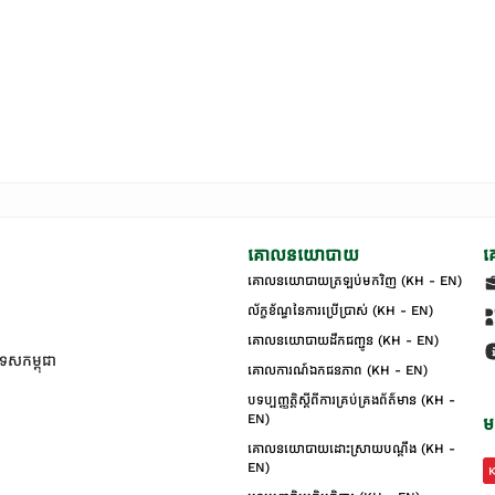
គោលនយោបាយ
គ
គោលនយោបាយត្រឡប់មកវិញ (KH - EN)
ល័ក្ខខ័ណ្ឌនៃការប្រើប្រាស់ (KH - EN)
គោលនយោបាយដឹកជញ្ជូន (KH - EN)
ទេសកម្ពុជា
គោលការណ៍ឯកជនភាព (KH - EN)
បទប្បញ្ញត្តិស្តីពីការគ្រប់គ្រងព័ត៌មាន (KH -
EN)
ម
គោលនយោបាយដោះស្រាយបណ្ដឹង (KH -
EN)