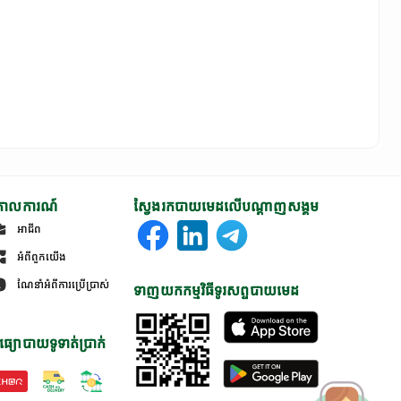
ោលការណ៍
ស្វែងរកបាយមេដលើបណ្តាញសង្គម
អាជីព
អំពីពួកយើង
ណែនាំអំពីការប្រើប្រាស់
ទាញយកកម្មវិធីទូរសព្ទបាយមេដ
ធ្យោបាយទូទាត់ប្រាក់