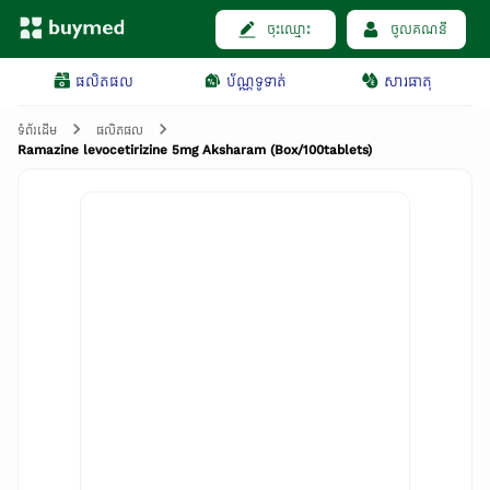
ចុះឈ្មោះ
ចូលគណនី
ផលិតផល
ប័ណ្ណទូទាត់
សារធាតុ
ទំព័រដើម
ផលិតផល
Ramazine levocetirizine 5mg Aksharam (Box/100tablets)