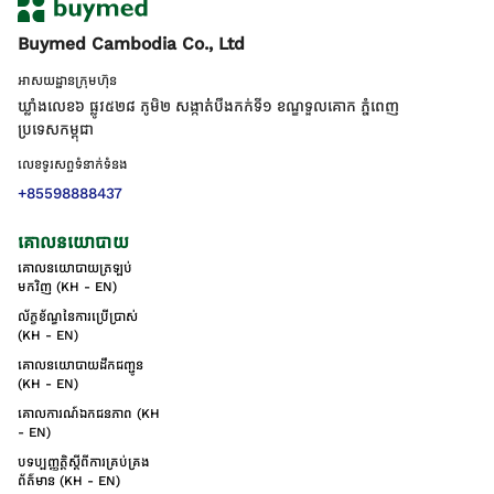
Buymed Cambodia Co., Ltd
អាសយដ្ឋានក្រុមហ៊ុន
ឃ្លាំងលេខ៦ ផ្លូវ៥២៨ ភូមិ២ សង្កាត់់បឹងកក់ទី១ ខណ្ឌទួលគោក ភ្នំពេញ
ប្រទេសកម្ពុជា
លេខទូរសព្ទទំនាក់ទំនង
+85598888437
គោលនយោបាយ
គោលនយោបាយត្រឡប់
មកវិញ (KH - EN)
ល័ក្ខខ័ណ្ឌនៃការប្រើប្រាស់
(KH - EN)
គោលនយោបាយដឹកជញ្ជូន
(KH - EN)
គោលការណ៍ឯកជនភាព (KH
- EN)
បទប្បញ្ញត្តិស្តីពីការគ្រប់គ្រង
ព័ត៌មាន (KH - EN)