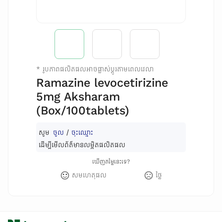
*
រូបភាពផលិតផលអាចផ្លាស់ប្តូរតាមពេលវេលា
Ramazine levocetirizine
5mg Aksharam
(Box/100tablets)
សូម
ចូល
/
ចុះឈ្មោះ
ដើម្បីមើលព័ត៌មានលម្អិតផលិតផល
ឃើញតម្លៃនេះទេ?
សមហេតុផល
ថ្លៃ