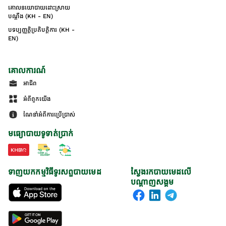
គោលនយោបាយដោះស្រាយ
បណ្ដឹង (KH - EN)
បទប្បញ្ញត្តិប្រតិបត្តិការ (KH -
EN)
គោលការណ៍
អាជីព
អំពីពួកយើង
ណែនាំអំពីការប្រើប្រាស់
មធ្យោបាយទូទាត់ប្រាក់
ទាញយកកម្មវិធីទូរសព្ទបាយមេដ
ស្វែងរកបាយមេដលើ
បណ្តាញសង្គម