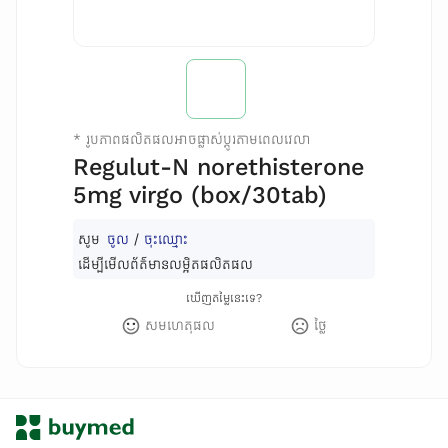
*
រូបភាពផលិតផលអាចផ្លាស់ប្តូរតាមពេលវេលា
Regulut-N norethisterone
5mg virgo (box/30tab)
សូម
ចូល
/
ចុះឈ្មោះ
ដើម្បីមើលព័ត៌មានលម្អិតផលិតផល
ឃើញតម្លៃនេះទេ?
សមហេតុផល
ថ្លៃ