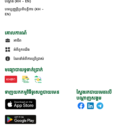
បណ្ដឹង (KH - EN)
បទប្បញ្ញត្តិប្រតិបត្តិការ (KH -
EN)
គោលការណ៍
អាជីព
អំពីពួកយើង
ណែនាំអំពីការប្រើប្រាស់
មធ្យោបាយទូទាត់ប្រាក់
ទាញយកកម្មវិធីទូរសព្ទបាយមេដ
ស្វែងរកបាយមេដលើ
បណ្តាញសង្គម