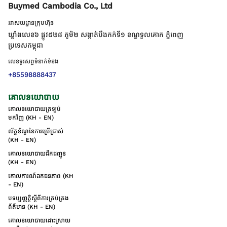
Buymed Cambodia Co., Ltd
អាសយដ្ឋានក្រុមហ៊ុន
ឃ្លាំងលេខ៦ ផ្លូវ៥២៨ ភូមិ២ សង្កាត់់បឹងកក់ទី១ ខណ្ឌទួលគោក ភ្នំពេញ
ប្រទេសកម្ពុជា
លេខទូរសព្ទទំនាក់ទំនង
+85598888437
គោលនយោបាយ
គោលនយោបាយត្រឡប់
មកវិញ (KH - EN)
ល័ក្ខខ័ណ្ឌនៃការប្រើប្រាស់
(KH - EN)
គោលនយោបាយដឹកជញ្ជូន
(KH - EN)
គោលការណ៍ឯកជនភាព (KH
- EN)
បទប្បញ្ញត្តិស្តីពីការគ្រប់គ្រង
ព័ត៌មាន (KH - EN)
គោលនយោបាយដោះស្រាយ