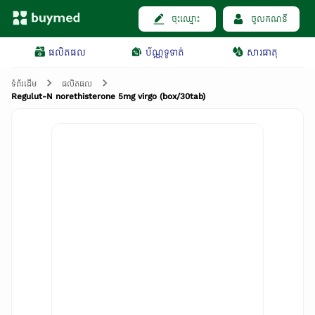
ចុះឈ្មោះ
ចូលគណនី
ផលិតផល
ប័ណ្ណទូទាត់
សារធាតុ
ទំព័រដើម
ផលិតផល
Regulut-N norethisterone 5mg virgo (box/30tab)