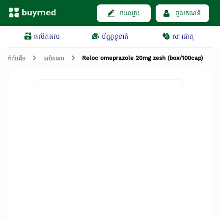
ចុះឈ្មោះ
ចូលគណនី
ផលិតផល
ប័ណ្ណទូទាត់
សារធាតុ
Reloc omeprazole 20mg zesh (box/100cap)
ទំព័រដើម
ផលិតផល