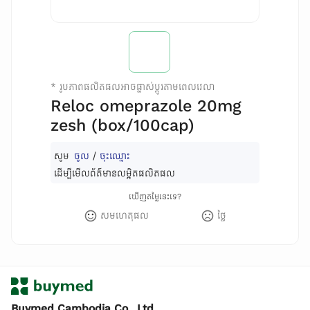
*
រូបភាពផលិតផលអាចផ្លាស់ប្តូរតាមពេលវេលា
Reloc omeprazole 20mg
zesh (box/100cap)
សូម
ចូល
/
ចុះឈ្មោះ
ដើម្បីមើលព័ត៌មានលម្អិតផលិតផល
ឃើញតម្លៃនេះទេ?
សមហេតុផល
ថ្លៃ
Buymed Cambodia Co., Ltd