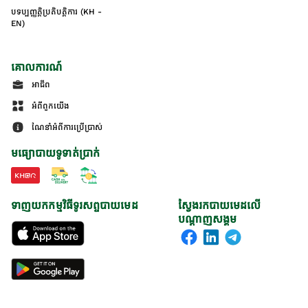
បទប្បញ្ញត្តិប្រតិបត្តិការ (KH -
EN)
គោលការណ៍
អាជីព
អំពីពួកយើង
ណែនាំអំពីការប្រើប្រាស់
មធ្យោបាយទូទាត់ប្រាក់
ទាញយកកម្មវិធីទូរសព្ទបាយមេដ
ស្វែងរកបាយមេដលើ
បណ្តាញសង្គម