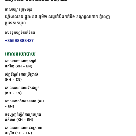
អាសយដ្ឋានក្រុមហ៊ុន
ឃ្លាំងលេខ៦ ផ្លូវ៥២៨ ភូមិ២ សង្កាត់់បឹងកក់ទី១ ខណ្ឌទួលគោក ភ្នំពេញ
ប្រទេសកម្ពុជា
លេខទូរសព្ទទំនាក់ទំនង
+85598888437
គោលនយោបាយ
គោលនយោបាយត្រឡប់
មកវិញ (KH - EN)
ល័ក្ខខ័ណ្ឌនៃការប្រើប្រាស់
(KH - EN)
គោលនយោបាយដឹកជញ្ជូន
(KH - EN)
គោលការណ៍ឯកជនភាព (KH
- EN)
បទប្បញ្ញត្តិស្តីពីការគ្រប់គ្រង
ព័ត៌មាន (KH - EN)
គោលនយោបាយដោះស្រាយ
បណ្ដឹង (KH - EN)