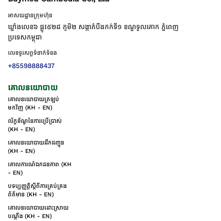
អាសយដ្ឋានក្រុមហ៊ុន
ឃ្លាំងលេខ៦ ផ្លូវ៥២៨ ភូមិ២ សង្កាត់់បឹងកក់ទី១ ខណ្ឌទួលគោក ភ្នំពេញ
ប្រទេសកម្ពុជា
លេខទូរសព្ទទំនាក់ទំនង
+85598888437
គោលនយោបាយ
គោលនយោបាយត្រឡប់
មកវិញ (KH - EN)
ល័ក្ខខ័ណ្ឌនៃការប្រើប្រាស់
(KH - EN)
គោលនយោបាយដឹកជញ្ជូន
(KH - EN)
គោលការណ៍ឯកជនភាព (KH
- EN)
បទប្បញ្ញត្តិស្តីពីការគ្រប់គ្រង
ព័ត៌មាន (KH - EN)
គោលនយោបាយដោះស្រាយ
បណ្ដឹង (KH - EN)