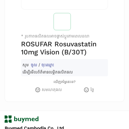
*
រូបភាពផលិតផលអាចផ្លាស់ប្តូរតាមពេលវេលា
ROSUFAR Rosuvastatin
10mg Vision (B/30T)
សូម
ចូល
/
ចុះឈ្មោះ
ដើម្បីមើលព័ត៌មានលម្អិតផលិតផល
ឃើញតម្លៃនេះទេ?
សមហេតុផល
ថ្លៃ
Buymed Cambodia Co., Ltd