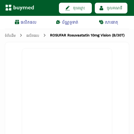
ចុះឈ្មោះ
ចូលគណនី
ផលិតផល
ប័ណ្ណទូទាត់
សារធាតុ
ROSUFAR Rosuvastatin 10mg Vision (B/30T)
ទំព័រដើម
ផលិតផល