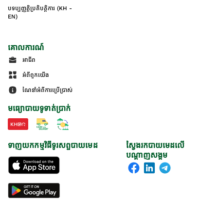
បទប្បញ្ញត្តិប្រតិបត្តិការ (KH -
EN)
គោលការណ៍
អាជីព
អំពីពួកយើង
ណែនាំអំពីការប្រើប្រាស់
មធ្យោបាយទូទាត់ប្រាក់
ទាញយកកម្មវិធីទូរសព្ទបាយមេដ
ស្វែងរកបាយមេដលើ
បណ្តាញសង្គម