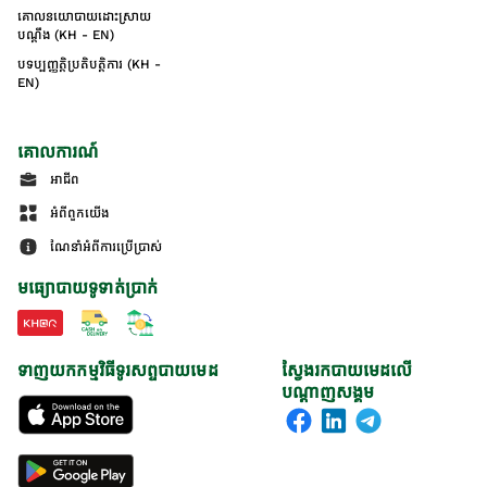
គោលនយោបាយដោះស្រាយ
បណ្ដឹង (KH - EN)
បទប្បញ្ញត្តិប្រតិបត្តិការ (KH -
EN)
គោលការណ៍
អាជីព
អំពីពួកយើង
ណែនាំអំពីការប្រើប្រាស់
មធ្យោបាយទូទាត់ប្រាក់
ទាញយកកម្មវិធីទូរសព្ទបាយមេដ
ស្វែងរកបាយមេដលើ
បណ្តាញសង្គម