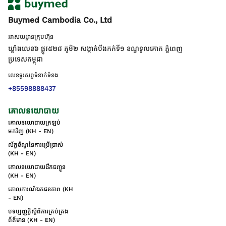
Buymed Cambodia Co., Ltd
អាសយដ្ឋានក្រុមហ៊ុន
ឃ្លាំងលេខ៦ ផ្លូវ៥២៨ ភូមិ២ សង្កាត់់បឹងកក់ទី១ ខណ្ឌទួលគោក ភ្នំពេញ
ប្រទេសកម្ពុជា
លេខទូរសព្ទទំនាក់ទំនង
+85598888437
គោលនយោបាយ
គោលនយោបាយត្រឡប់
មកវិញ (KH - EN)
ល័ក្ខខ័ណ្ឌនៃការប្រើប្រាស់
(KH - EN)
គោលនយោបាយដឹកជញ្ជូន
(KH - EN)
គោលការណ៍ឯកជនភាព (KH
- EN)
បទប្បញ្ញត្តិស្តីពីការគ្រប់គ្រង
ព័ត៌មាន (KH - EN)