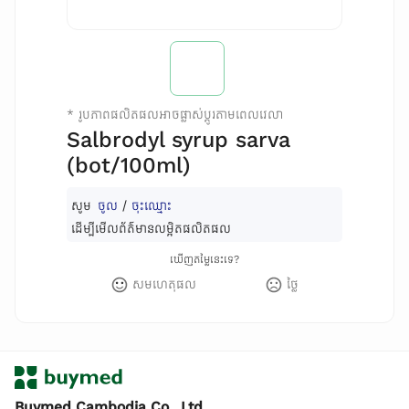
*
រូបភាពផលិតផលអាចផ្លាស់ប្តូរតាមពេលវេលា
Salbrodyl syrup sarva
(bot/100ml)
សូម
ចូល
/
ចុះឈ្មោះ
ដើម្បីមើលព័ត៌មានលម្អិតផលិតផល
ឃើញតម្លៃនេះទេ?
សមហេតុផល
ថ្លៃ
Buymed Cambodia Co., Ltd