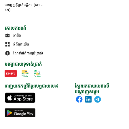
បទប្បញ្ញត្តិប្រតិបត្តិការ (KH -
EN)
គោលការណ៍
អាជីព
អំពីពួកយើង
ណែនាំអំពីការប្រើប្រាស់
មធ្យោបាយទូទាត់ប្រាក់
ទាញយកកម្មវិធីទូរសព្ទបាយមេដ
ស្វែងរកបាយមេដលើ
បណ្តាញសង្គម