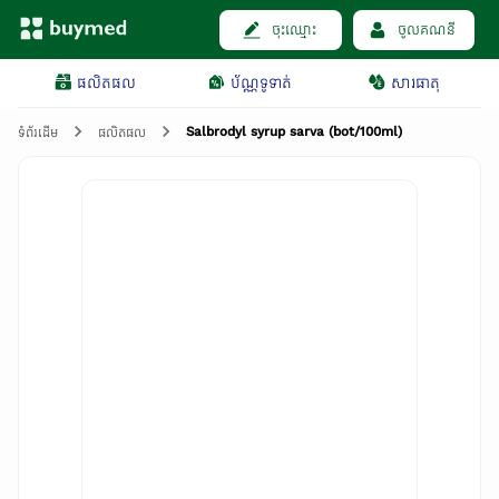
ចុះឈ្មោះ
ចូលគណនី
ផលិតផល
ប័ណ្ណទូទាត់
សារធាតុ
Salbrodyl syrup sarva (bot/100ml)
ទំព័រដើម
ផលិតផល