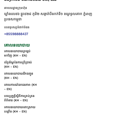
អាសយដ្ឋានក្រុមហ៊ុន
ឃ្លាំងលេខ៦ ផ្លូវ៥២៨ ភូមិ២ សង្កាត់់បឹងកក់ទី១ ខណ្ឌទួលគោក ភ្នំពេញ
ប្រទេសកម្ពុជា
លេខទូរសព្ទទំនាក់ទំនង
+85598888437
គោលនយោបាយ
គោលនយោបាយត្រឡប់
មកវិញ (KH - EN)
ល័ក្ខខ័ណ្ឌនៃការប្រើប្រាស់
(KH - EN)
គោលនយោបាយដឹកជញ្ជូន
(KH - EN)
គោលការណ៍ឯកជនភាព (KH
- EN)
បទប្បញ្ញត្តិស្តីពីការគ្រប់គ្រង
ព័ត៌មាន (KH - EN)
គោលនយោបាយដោះស្រាយ
បណ្ដឹង (KH - EN)