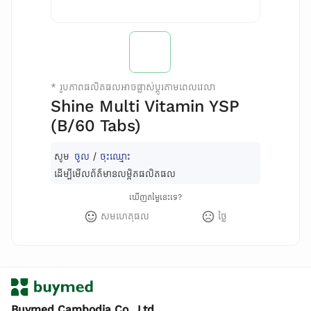
*
រូបភាពផលិតផលអាចផ្លាស់ប្តូរតាមពេលវេលា
Shine Multi Vitamin YSP
(B/60 Tabs)
សូម
ចូល
/
ចុះឈ្មោះ
ដើម្បីមើលព័ត៌មានលម្អិតផលិតផល
ឃើញតម្លៃនេះទេ?
សមហេតុផល
ថ្លៃ
Buymed Cambodia Co., Ltd