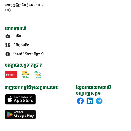
បទប្បញ្ញត្តិប្រតិបត្តិការ (KH -
EN)
គោលការណ៍
អាជីព
អំពីពួកយើង
ណែនាំអំពីការប្រើប្រាស់
មធ្យោបាយទូទាត់ប្រាក់
ទាញយកកម្មវិធីទូរសព្ទបាយមេដ
ស្វែងរកបាយមេដលើ
បណ្តាញសង្គម