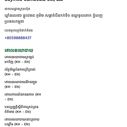
អាសយដ្ឋានក្រុមហ៊ុន
ឃ្លាំងលេខ៦ ផ្លូវ៥២៨ ភូមិ២ សង្កាត់់បឹងកក់ទី១ ខណ្ឌទួលគោក ភ្នំពេញ
ប្រទេសកម្ពុជា
លេខទូរសព្ទទំនាក់ទំនង
+85598888437
គោលនយោបាយ
គោលនយោបាយត្រឡប់
មកវិញ (KH - EN)
ល័ក្ខខ័ណ្ឌនៃការប្រើប្រាស់
(KH - EN)
គោលនយោបាយដឹកជញ្ជូន
(KH - EN)
គោលការណ៍ឯកជនភាព (KH
- EN)
បទប្បញ្ញត្តិស្តីពីការគ្រប់គ្រង
ព័ត៌មាន (KH - EN)
គោលនយោបាយដោះស្រាយ
បណ្ដឹង (KH - EN)