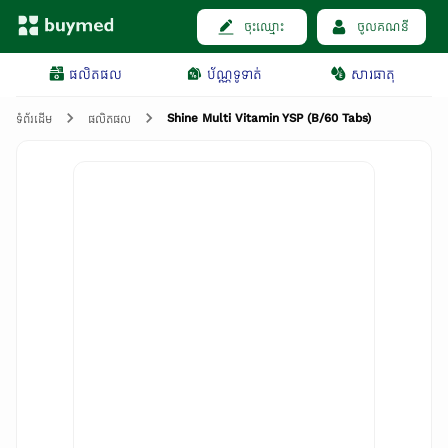
ចុះឈ្មោះ
ចូលគណនី
ផលិតផល
ប័ណ្ណទូទាត់
សារធាតុ
Shine Multi Vitamin YSP (B/60 Tabs)
ទំព័រដើម
ផលិតផល