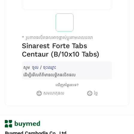
*
រូបភាពផលិតផលអាចផ្លាស់ប្តូរតាមពេលវេលា
Sinarest Forte Tabs
Centaur (B/10x10 Tabs)
សូម
ចូល
/
ចុះឈ្មោះ
ដើម្បីមើលព័ត៌មានលម្អិតផលិតផល
ឃើញតម្លៃនេះទេ?
សមហេតុផល
ថ្លៃ
Buymed Cambodia Co., Ltd