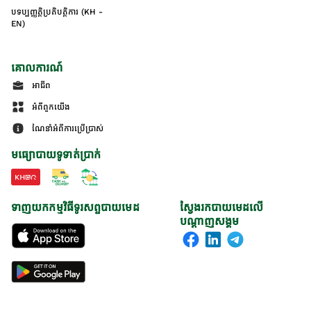
បទប្បញ្ញត្តិប្រតិបត្តិការ (KH -
EN)
គោលការណ៍
អាជីព
អំពីពួកយើង
ណែនាំអំពីការប្រើប្រាស់
មធ្យោបាយទូទាត់ប្រាក់
ទាញយកកម្មវិធីទូរសព្ទបាយមេដ
ស្វែងរកបាយមេដលើ
បណ្តាញសង្គម