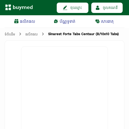
ចុះឈ្មោះ
ចូលគណនី
ផលិតផល
ប័ណ្ណទូទាត់
សារធាតុ
Sinarest Forte Tabs Centaur (B/10x10 Tabs)
ទំព័រដើម
ផលិតផល