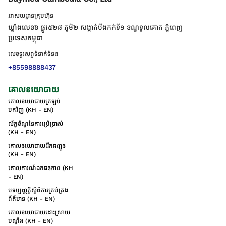
អាសយដ្ឋានក្រុមហ៊ុន
ឃ្លាំងលេខ៦ ផ្លូវ៥២៨ ភូមិ២ សង្កាត់់បឹងកក់ទី១ ខណ្ឌទួលគោក ភ្នំពេញ
ប្រទេសកម្ពុជា
លេខទូរសព្ទទំនាក់ទំនង
+85598888437
គោលនយោបាយ
គោលនយោបាយត្រឡប់
មកវិញ (KH - EN)
ល័ក្ខខ័ណ្ឌនៃការប្រើប្រាស់
(KH - EN)
គោលនយោបាយដឹកជញ្ជូន
(KH - EN)
គោលការណ៍ឯកជនភាព (KH
- EN)
បទប្បញ្ញត្តិស្តីពីការគ្រប់គ្រង
ព័ត៌មាន (KH - EN)
គោលនយោបាយដោះស្រាយ
បណ្ដឹង (KH - EN)