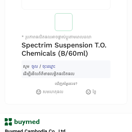
*
រូបភាពផលិតផលអាចផ្លាស់ប្តូរតាមពេលវេលា
Spectrim Suspension T.O.
Chemicals (B/60ml)
សូម
ចូល
/
ចុះឈ្មោះ
ដើម្បីមើលព័ត៌មានលម្អិតផលិតផល
ឃើញតម្លៃនេះទេ?
សមហេតុផល
ថ្លៃ
Buymed Cambodia Co., Ltd