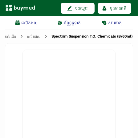
ចុះឈ្មោះ
ចូលគណនី
ផលិតផល
ប័ណ្ណទូទាត់
សារធាតុ
Spectrim Suspension T.O. Chemicals (B/60ml)
ទំព័រដើម
ផលិតផល