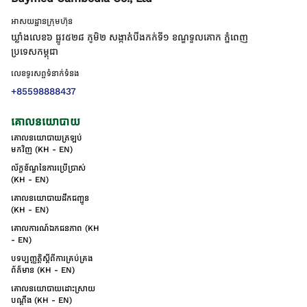
អាសយដ្ឋានក្រុមហ៊ុន
ឃ្លាំងលេខ៦ ផ្លូវ៥២៨ ភូមិ២ សង្កាត់់បឹងកក់ទី១ ខណ្ឌទួលគោក ភ្នំពេញ
ប្រទេសកម្ពុជា
លេខទូរសព្ទទំនាក់ទំនង
+85598888437
គោលនយោបាយ
គោលនយោបាយត្រឡប់
មកវិញ (KH - EN)
ល័ក្ខខ័ណ្ឌនៃការប្រើប្រាស់
(KH - EN)
គោលនយោបាយដឹកជញ្ជូន
(KH - EN)
គោលការណ៍ឯកជនភាព (KH
- EN)
បទប្បញ្ញត្តិស្តីពីការគ្រប់គ្រង
ព័ត៌មាន (KH - EN)
គោលនយោបាយដោះស្រាយ
បណ្ដឹង (KH - EN)