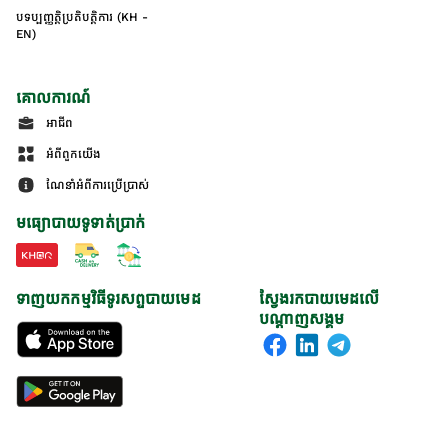
បទប្បញ្ញត្តិប្រតិបត្តិការ (KH -
EN)
គោលការណ៍
អាជីព
អំពីពួកយើង
ណែនាំអំពីការប្រើប្រាស់
មធ្យោបាយទូទាត់ប្រាក់
ទាញយកកម្មវិធីទូរសព្ទបាយមេដ
ស្វែងរកបាយមេដលើ
បណ្តាញសង្គម