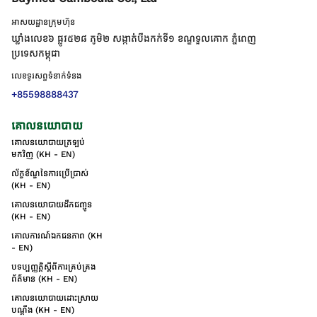
អាសយដ្ឋានក្រុមហ៊ុន
ឃ្លាំងលេខ៦ ផ្លូវ៥២៨ ភូមិ២ សង្កាត់់បឹងកក់ទី១ ខណ្ឌទួលគោក ភ្នំពេញ
ប្រទេសកម្ពុជា
លេខទូរសព្ទទំនាក់ទំនង
+85598888437
គោលនយោបាយ
គោលនយោបាយត្រឡប់
មកវិញ (KH - EN)
ល័ក្ខខ័ណ្ឌនៃការប្រើប្រាស់
(KH - EN)
គោលនយោបាយដឹកជញ្ជូន
(KH - EN)
គោលការណ៍ឯកជនភាព (KH
- EN)
បទប្បញ្ញត្តិស្តីពីការគ្រប់គ្រង
ព័ត៌មាន (KH - EN)
គោលនយោបាយដោះស្រាយ
បណ្ដឹង (KH - EN)