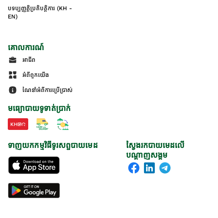
បទប្បញ្ញត្តិប្រតិបត្តិការ (KH -
EN)
គោលការណ៍
អាជីព
អំពីពួកយើង
ណែនាំអំពីការប្រើប្រាស់
មធ្យោបាយទូទាត់ប្រាក់
ទាញយកកម្មវិធីទូរសព្ទបាយមេដ
ស្វែងរកបាយមេដលើ
បណ្តាញសង្គម