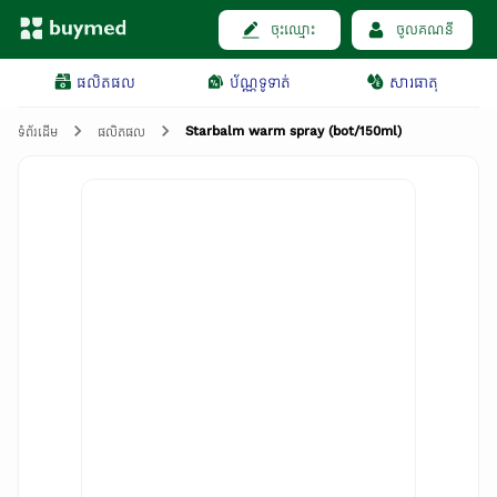
ចុះឈ្មោះ
ចូលគណនី
ផលិតផល
ប័ណ្ណទូទាត់
សារធាតុ
Starbalm warm spray (bot/150ml)
ទំព័រដើម
ផលិតផល