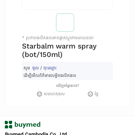
*
រូបភាពផលិតផលអាចផ្លាស់ប្តូរតាមពេលវេលា
Starbalm warm spray
(bot/150ml)
សូម
ចូល
/
ចុះឈ្មោះ
ដើម្បីមើលព័ត៌មានលម្អិតផលិតផល
ឃើញតម្លៃនេះទេ?
សមហេតុផល
ថ្លៃ
Buymed Cambodia Co., Ltd