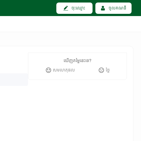
ចុះឈ្មោះ
ចូលគណនី
ឃើញតម្លៃនេះទេ?
សមហេតុផល
ថ្លៃ