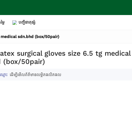
ម្លៃ
បញ្ជីធាតុផ្សំ
tg medical sdn.bhd (box/50pair)
latex surgical gloves size 6.5 tg medical
 (box/50pair)
ឈ្មោះ
ដើម្បីមើលព័ត៌មានលម្អិតផលិតផល