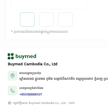
*
រូបភាពផលិតផលអាចផ្លាស់ប្តូរតាមពេលវេលា
Buymed Cambodia Co., Ltd
អាសយដ្ឋានក្រុមហ៊ុន
ឃ្លាំងលេខ៦ ផ្លូវ៥២៨ ភូមិ២ សង្កាត់់បឹងកក់ទី១ ខណ្ឌទួលគោក ភ្នំពេញ ប្រ
លេខទូរសព្ទទំនាក់ទំនង
+85598888437
រក្សាសិទ្ធិដោយ Buymed Cambodia Co., Ltd - 2021