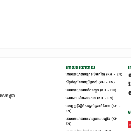
គោលនយោបាយ
គ
គោលនយោបាយត្រឡប់មកវិញ (KH - EN)
ល័ក្ខខ័ណ្ឌនៃការប្រើប្រាស់ (KH - EN)
គោលនយោបាយដឹកជញ្ជូន (KH - EN)
ទេសកម្ពុជា
គោលការណ៍ឯកជនភាព (KH - EN)
បទប្បញ្ញត្តិស្តីពីការគ្រប់គ្រងព័ត៌មាន (KH -
EN)
ម
គោលនយោបាយដោះស្រាយបណ្ដឹង (KH -
EN)