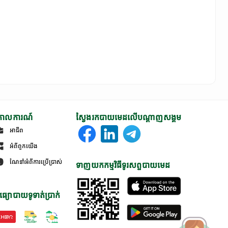
ោលការណ៍
ស្វែងរកបាយមេដលើបណ្តាញសង្គម
អាជីព
អំពីពួកយើង
ណែនាំអំពីការប្រើប្រាស់
ទាញយកកម្មវិធីទូរសព្ទបាយមេដ
ធ្យោបាយទូទាត់ប្រាក់