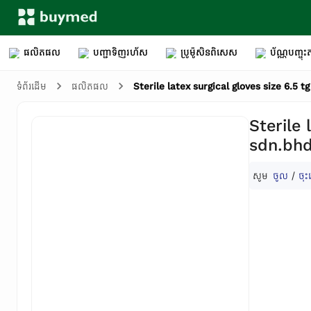
ផលិតផល
បញ្ជាទិញរហ័ស
ប្រូម៉ូសិនពិសេស
ប័ណ្ណបញ្ចុះត
Sterile latex surgical gloves size 6.5 
ទំព័រដើម
ផលិតផល
Sterile 
sdn.bhd
សូម
ចូល
/
ចុះ