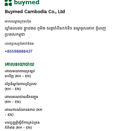
Buymed Cambodia Co., Ltd
អាសយដ្ឋានក្រុមហ៊ុន
ឃ្លាំងលេខ៦ ផ្លូវ៥២៨ ភូមិ២ សង្កាត់់បឹងកក់ទី១ ខណ្ឌទួលគោក ភ្នំពេញ
ប្រទេសកម្ពុជា
លេខទូរសព្ទទំនាក់ទំនង
+85598888437
គោលនយោបាយ
គោលនយោបាយត្រឡប់
មកវិញ (KH - EN)
ល័ក្ខខ័ណ្ឌនៃការប្រើប្រាស់
(KH - EN)
គោលនយោបាយដឹកជញ្ជូន
(KH - EN)
គោលការណ៍ឯកជនភាព (KH
- EN)
បទប្បញ្ញត្តិស្តីពីការគ្រប់គ្រង
ព័ត៌មាន (KH - EN)