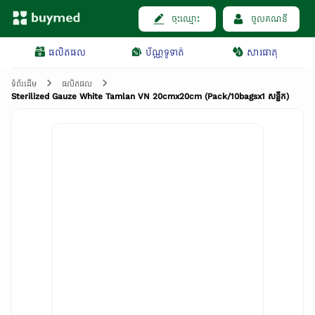
ចុះឈ្មោះ
ចូលគណនី
ផលិតផល
ប័ណ្ណទូទាត់
សារធាតុ
ទំព័រដើម
ផលិតផល
Sterilized Gauze White Tamlan VN 20cmx20cm (Pack/10bagsx1 សន្លឹក)