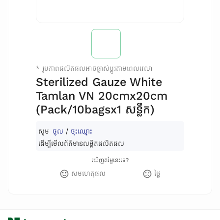
*
រូបភាពផលិតផលអាចផ្លាស់ប្តូរតាមពេលវេលា
Sterilized Gauze White
Tamlan VN 20cmx20cm
(Pack/10bagsx1 សន្លឹក)
សូម
ចូល
/
ចុះឈ្មោះ
ដើម្បីមើលព័ត៌មានលម្អិតផលិតផល
ឃើញតម្លៃនេះទេ?
សមហេតុផល
ថ្លៃ