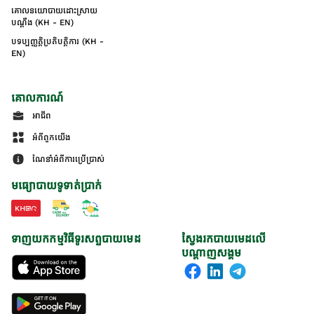
គោលនយោបាយដោះស្រាយ
បណ្ដឹង (KH - EN)
បទប្បញ្ញត្តិប្រតិបត្តិការ (KH -
EN)
គោលការណ៍
អាជីព
អំពីពួកយើង
ណែនាំអំពីការប្រើប្រាស់
មធ្យោបាយទូទាត់ប្រាក់
ទាញយកកម្មវិធីទូរសព្ទបាយមេដ
ស្វែងរកបាយមេដលើ
បណ្តាញសង្គម