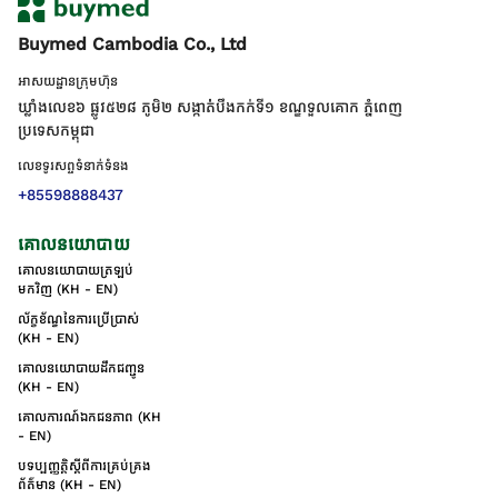
Buymed Cambodia Co., Ltd
អាសយដ្ឋានក្រុមហ៊ុន
ឃ្លាំងលេខ៦ ផ្លូវ៥២៨ ភូមិ២ សង្កាត់់បឹងកក់ទី១ ខណ្ឌទួលគោក ភ្នំពេញ
ប្រទេសកម្ពុជា
លេខទូរសព្ទទំនាក់ទំនង
+85598888437
គោលនយោបាយ
គោលនយោបាយត្រឡប់
មកវិញ (KH - EN)
ល័ក្ខខ័ណ្ឌនៃការប្រើប្រាស់
(KH - EN)
គោលនយោបាយដឹកជញ្ជូន
(KH - EN)
គោលការណ៍ឯកជនភាព (KH
- EN)
បទប្បញ្ញត្តិស្តីពីការគ្រប់គ្រង
ព័ត៌មាន (KH - EN)