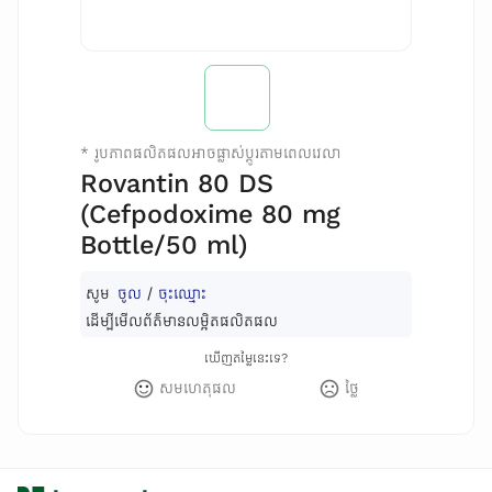
*
រូបភាពផលិតផលអាចផ្លាស់ប្តូរតាមពេលវេលា
Rovantin 80 DS
(Cefpodoxime 80 mg
Bottle/50 ml)
សូម
ចូល
/
ចុះឈ្មោះ
ដើម្បីមើលព័ត៌មានលម្អិតផលិតផល
ឃើញតម្លៃនេះទេ?
សមហេតុផល
ថ្លៃ