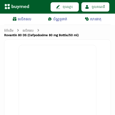
ចុះឈ្មោះ
ចូលគណនី
ផលិតផល
ប័ណ្ណទូទាត់
សារធាតុ
ទំព័រដើម
ផលិតផល
Rovantin 80 DS (Cefpodoxime 80 mg Bottle/50 ml)