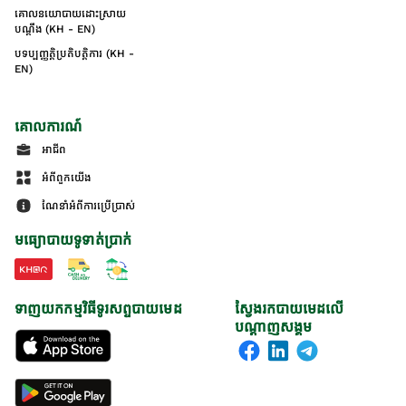
គោលនយោបាយដោះស្រាយ
បណ្ដឹង (KH - EN)
បទប្បញ្ញត្តិប្រតិបត្តិការ (KH -
EN)
គោលការណ៍
អាជីព
អំពីពួកយើង
ណែនាំអំពីការប្រើប្រាស់
មធ្យោបាយទូទាត់ប្រាក់
ទាញយកកម្មវិធីទូរសព្ទបាយមេដ
ស្វែងរកបាយមេដលើ
បណ្តាញសង្គម