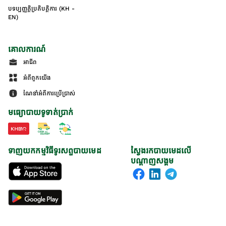
បទប្បញ្ញត្តិប្រតិបត្តិការ (KH -
EN)
គោលការណ៍
អាជីព
អំពីពួកយើង
ណែនាំអំពីការប្រើប្រាស់
មធ្យោបាយទូទាត់ប្រាក់
ទាញយកកម្មវិធីទូរសព្ទបាយមេដ
ស្វែងរកបាយមេដលើ
បណ្តាញសង្គម