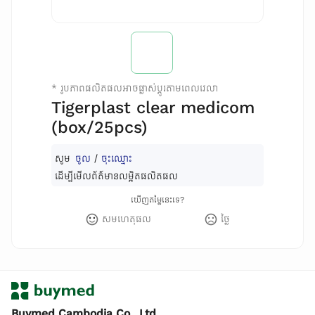
*
រូបភាពផលិតផលអាចផ្លាស់ប្តូរតាមពេលវេលា
Tigerplast clear medicom
(box/25pcs)
សូម
ចូល
/
ចុះឈ្មោះ
ដើម្បីមើលព័ត៌មានលម្អិតផលិតផល
ឃើញតម្លៃនេះទេ?
សមហេតុផល
ថ្លៃ
Buymed Cambodia Co., Ltd