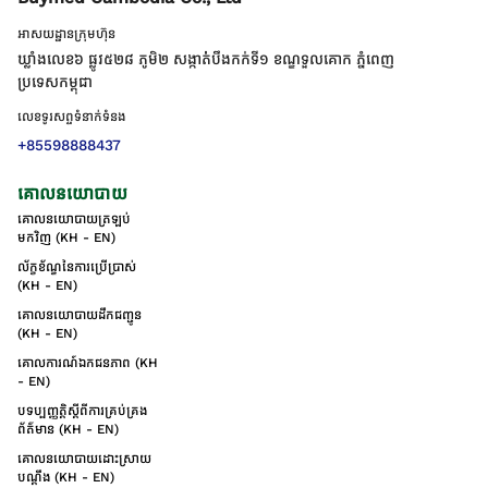
អាសយដ្ឋានក្រុមហ៊ុន
ឃ្លាំងលេខ៦ ផ្លូវ៥២៨ ភូមិ២ សង្កាត់់បឹងកក់ទី១ ខណ្ឌទួលគោក ភ្នំពេញ
ប្រទេសកម្ពុជា
លេខទូរសព្ទទំនាក់ទំនង
+85598888437
គោលនយោបាយ
គោលនយោបាយត្រឡប់
មកវិញ (KH - EN)
ល័ក្ខខ័ណ្ឌនៃការប្រើប្រាស់
(KH - EN)
គោលនយោបាយដឹកជញ្ជូន
(KH - EN)
គោលការណ៍ឯកជនភាព (KH
- EN)
បទប្បញ្ញត្តិស្តីពីការគ្រប់គ្រង
ព័ត៌មាន (KH - EN)
គោលនយោបាយដោះស្រាយ
បណ្ដឹង (KH - EN)