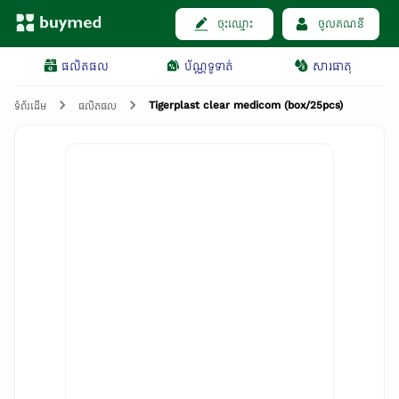
ចុះឈ្មោះ
ចូលគណនី
ផលិតផល
ប័ណ្ណទូទាត់
សារធាតុ
Tigerplast clear medicom (box/25pcs)
ទំព័រដើម
ផលិតផល