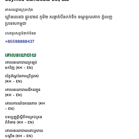
អាសយដ្ឋានក្រុមហ៊ុន
ឃ្លាំងលេខ៦ ផ្លូវ៥២៨ ភូមិ២ សង្កាត់់បឹងកក់ទី១ ខណ្ឌទួលគោក ភ្នំពេញ
ប្រទេសកម្ពុជា
លេខទូរសព្ទទំនាក់ទំនង
+85598888437
គោលនយោបាយ
គោលនយោបាយត្រឡប់
មកវិញ (KH - EN)
ល័ក្ខខ័ណ្ឌនៃការប្រើប្រាស់
(KH - EN)
គោលនយោបាយដឹកជញ្ជូន
(KH - EN)
គោលការណ៍ឯកជនភាព (KH
- EN)
បទប្បញ្ញត្តិស្តីពីការគ្រប់គ្រង
ព័ត៌មាន (KH - EN)
គោលនយោបាយដោះស្រាយ
បណ្ដឹង (KH - EN)