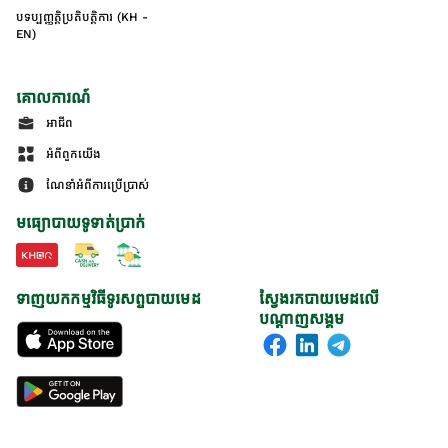
បទប្បញ្ញត្តិប្រតិបត្តិការ (KH -
EN)
គោលការណ៍
អាជីព
អំពីពួកយើង
ណែនាំអំពីការប្រើប្រាស់
មធ្យោបាយទូទាត់ប្រាក់
ទាញយកកម្មវិធីទូរសព្ទបាយមេដ
ស្វែងរកបាយមេដលើ
បណ្តាញសង្គម