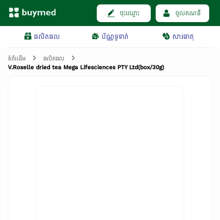
ចុះឈ្មោះ
ចូលគណនី
ផលិតផល
ប័ណ្ណទូទាត់
សារធាតុ
ទំព័រដើម
ផលិតផល
V.Roselle dried tea Mega Lifesciences PTY Ltd(box/30g)