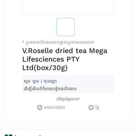
*
រូបភាពផលិតផលអាចផ្លាស់ប្តូរតាមពេលវេលា
V.Roselle dried tea Mega
Lifesciences PTY
Ltd(box/30g)
សូម
ចូល
/
ចុះឈ្មោះ
ដើម្បីមើលព័ត៌មានលម្អិតផលិតផល
ឃើញតម្លៃនេះទេ?
សមហេតុផល
ថ្លៃ