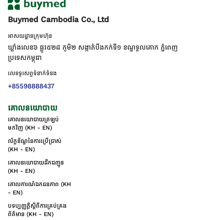
Buymed Cambodia Co., Ltd
អាសយដ្ឋានក្រុមហ៊ុន
ឃ្លាំងលេខ៦ ផ្លូវ៥២៨ ភូមិ២ សង្កាត់់បឹងកក់ទី១ ខណ្ឌទួលគោក ភ្នំពេញ
ប្រទេសកម្ពុជា
លេខទូរសព្ទទំនាក់ទំនង
+85598888437
គោលនយោបាយ
គោលនយោបាយត្រឡប់
មកវិញ (KH - EN)
ល័ក្ខខ័ណ្ឌនៃការប្រើប្រាស់
(KH - EN)
គោលនយោបាយដឹកជញ្ជូន
(KH - EN)
គោលការណ៍ឯកជនភាព (KH
- EN)
បទប្បញ្ញត្តិស្តីពីការគ្រប់គ្រង
ព័ត៌មាន (KH - EN)