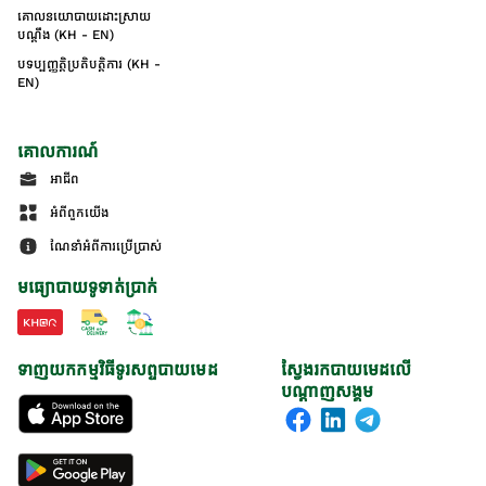
គោលនយោបាយដោះស្រាយ
បណ្ដឹង (KH - EN)
បទប្បញ្ញត្តិប្រតិបត្តិការ (KH -
EN)
គោលការណ៍
អាជីព
អំពីពួកយើង
ណែនាំអំពីការប្រើប្រាស់
មធ្យោបាយទូទាត់ប្រាក់
ទាញយកកម្មវិធីទូរសព្ទបាយមេដ
ស្វែងរកបាយមេដលើ
បណ្តាញសង្គម