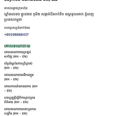
អាសយដ្ឋានក្រុមហ៊ុន
ឃ្លាំងលេខ៦ ផ្លូវ៥២៨ ភូមិ២ សង្កាត់់បឹងកក់ទី១ ខណ្ឌទួលគោក ភ្នំពេញ
ប្រទេសកម្ពុជា
លេខទូរសព្ទទំនាក់ទំនង
+85598888437
គោលនយោបាយ
គោលនយោបាយត្រឡប់
មកវិញ (KH - EN)
ល័ក្ខខ័ណ្ឌនៃការប្រើប្រាស់
(KH - EN)
គោលនយោបាយដឹកជញ្ជូន
(KH - EN)
គោលការណ៍ឯកជនភាព (KH
- EN)
បទប្បញ្ញត្តិស្តីពីការគ្រប់គ្រង
ព័ត៌មាន (KH - EN)
គោលនយោបាយដោះស្រាយ
បណ្ដឹង (KH - EN)