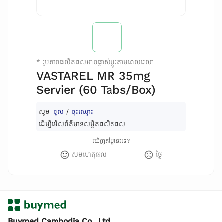
*
រូបភាពផលិតផលអាចផ្លាស់ប្តូរតាមពេលវេលា
VASTAREL MR 35mg
Servier (60 Tabs/Box)
សូម
ចូល
/
ចុះឈ្មោះ
ដើម្បីមើលព័ត៌មានលម្អិតផលិតផល
ឃើញតម្លៃនេះទេ?
សមហេតុផល
ថ្លៃ
Buymed Cambodia Co., Ltd