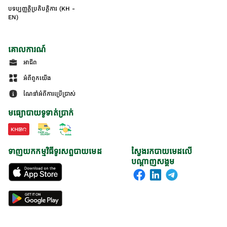
បទប្បញ្ញត្តិប្រតិបត្តិការ (KH -
EN)
គោលការណ៍
អាជីព
អំពីពួកយើង
ណែនាំអំពីការប្រើប្រាស់
មធ្យោបាយទូទាត់ប្រាក់
ទាញយកកម្មវិធីទូរសព្ទបាយមេដ
ស្វែងរកបាយមេដលើ
បណ្តាញសង្គម