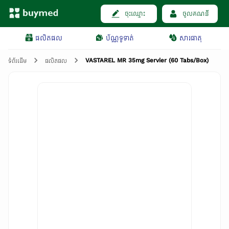
ចុះឈ្មោះ
ចូលគណនី
ផលិតផល
ប័ណ្ណទូទាត់
សារធាតុ
VASTAREL MR 35mg Servier (60 Tabs/Box)
ទំព័រដើម
ផលិតផល