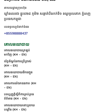
អាសយដ្ឋានក្រុមហ៊ុន
ឃ្លាំងលេខ៦ ផ្លូវ៥២៨ ភូមិ២ សង្កាត់់បឹងកក់ទី១ ខណ្ឌទួលគោក ភ្នំពេញ
ប្រទេសកម្ពុជា
លេខទូរសព្ទទំនាក់ទំនង
+85598888437
គោលនយោបាយ
គោលនយោបាយត្រឡប់
មកវិញ (KH - EN)
ល័ក្ខខ័ណ្ឌនៃការប្រើប្រាស់
(KH - EN)
គោលនយោបាយដឹកជញ្ជូន
(KH - EN)
គោលការណ៍ឯកជនភាព (KH
- EN)
បទប្បញ្ញត្តិស្តីពីការគ្រប់គ្រង
ព័ត៌មាន (KH - EN)
គោលនយោបាយដោះស្រាយ
បណ្ដឹង (KH - EN)