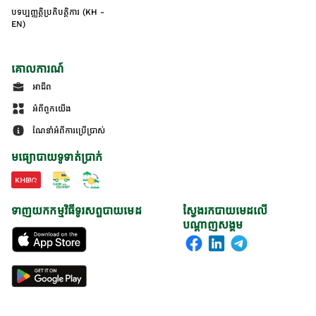
បទប្បញ្ញត្តិប្រតិបត្តិការ (KH -
EN)
គោលការណ៍
អាជីព
អំពីពួកយើង
ណែនាំអំពីការប្រើប្រាស់
មធ្យោបាយទូទាត់ប្រាក់
ទាញយកកម្មវិធីទូរសព្ទបាយមេដ
ស្វែងរកបាយមេដលើ
បណ្តាញសង្គម