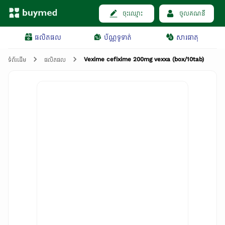
ចុះឈ្មោះ
ចូលគណនី
ផលិតផល
ប័ណ្ណទូទាត់
សារធាតុ
Vexime cefixime 200mg vexxa (box/10tab)
ទំព័រដើម
ផលិតផល