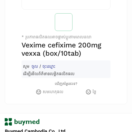
*
រូបភាពផលិតផលអាចផ្លាស់ប្តូរតាមពេលវេលា
Vexime cefixime 200mg
vexxa (box/10tab)
សូម
ចូល
/
ចុះឈ្មោះ
ដើម្បីមើលព័ត៌មានលម្អិតផលិតផល
ឃើញតម្លៃនេះទេ?
សមហេតុផល
ថ្លៃ
Buymed Cambodia Co., Ltd