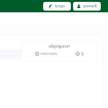
ចុះឈ្មោះ
ចូលគណនី
ឃើញតម្លៃនេះទេ?
សមហេតុផល
ថ្លៃ