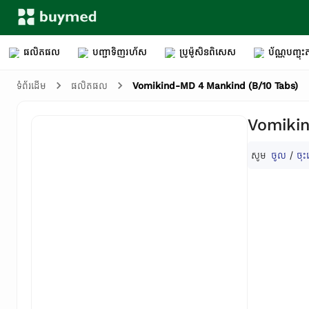
ផលិតផល
បញ្ជាទិញរហ័ស
ប្រូម៉ូសិនពិសេស
ប័ណ្ណបញ្ចុះត
Vomikind-MD 4 Mankind (B/10 Tabs)
ទំព័រដើម
ផលិតផល
Vomikin
សូម
ចូល
/
ចុះ