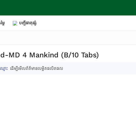
ម្លៃ
បញ្ជីធាតុផ្សំ
d-MD 4 Mankind (B/10 Tabs)
ឈ្មោះ
ដើម្បីមើលព័ត៌មានលម្អិតផលិតផល