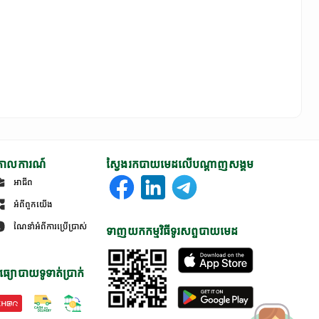
ោលការណ៍
ស្វែងរកបាយមេដលើបណ្តាញសង្គម
អាជីព
អំពីពួកយើង
ណែនាំអំពីការប្រើប្រាស់
ទាញយកកម្មវិធីទូរសព្ទបាយមេដ
ធ្យោបាយទូទាត់ប្រាក់