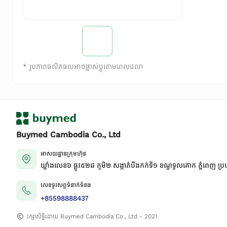
*
រូបភាពផលិតផលអាចផ្លាស់ប្តូរតាមពេលវេលា
Buymed Cambodia Co., Ltd
អាសយដ្ឋានក្រុមហ៊ុន
ឃ្លាំងលេខ៦ ផ្លូវ៥២៨ ភូមិ២ សង្កាត់់បឹងកក់ទី១ ខណ្ឌទួលគោក ភ្នំពេញ ប្រ
លេខទូរសព្ទទំនាក់ទំនង
+85598888437
រក្សាសិទ្ធិដោយ Buymed Cambodia Co., Ltd - 2021