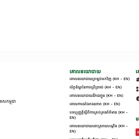
គោលនយោបាយ
គ
គោលនយោបាយត្រឡប់មកវិញ (KH - EN)
ល័ក្ខខ័ណ្ឌនៃការប្រើប្រាស់ (KH - EN)
គោលនយោបាយដឹកជញ្ជូន (KH - EN)
ទេសកម្ពុជា
គោលការណ៍ឯកជនភាព (KH - EN)
បទប្បញ្ញត្តិស្តីពីការគ្រប់គ្រងព័ត៌មាន (KH -
EN)
ម
គោលនយោបាយដោះស្រាយបណ្ដឹង (KH -
EN)