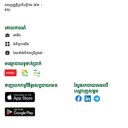
បទប្បញ្ញត្តិប្រតិបត្តិការ (KH -
EN)
គោលការណ៍
អាជីព
អំពីពួកយើង
ណែនាំអំពីការប្រើប្រាស់
មធ្យោបាយទូទាត់ប្រាក់
ទាញយកកម្មវិធីទូរសព្ទបាយមេដ
ស្វែងរកបាយមេដលើ
បណ្តាញសង្គម