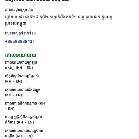
អាសយដ្ឋានក្រុមហ៊ុន
ឃ្លាំងលេខ៦ ផ្លូវ៥២៨ ភូមិ២ សង្កាត់់បឹងកក់ទី១ ខណ្ឌទួលគោក ភ្នំពេញ
ប្រទេសកម្ពុជា
លេខទូរសព្ទទំនាក់ទំនង
+85598888437
គោលនយោបាយ
គោលនយោបាយត្រឡប់
មកវិញ (KH - EN)
ល័ក្ខខ័ណ្ឌនៃការប្រើប្រាស់
(KH - EN)
គោលនយោបាយដឹកជញ្ជូន
(KH - EN)
គោលការណ៍ឯកជនភាព (KH
- EN)
បទប្បញ្ញត្តិស្តីពីការគ្រប់គ្រង
ព័ត៌មាន (KH - EN)
គោលនយោបាយដោះស្រាយ
បណ្ដឹង (KH - EN)