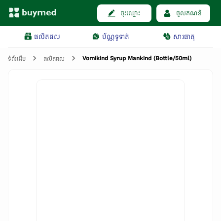
ចុះឈ្មោះ
ចូលគណនី
ផលិតផល
ប័ណ្ណទូទាត់
សារធាតុ
Vomikind Syrup Mankind (Bottle/50ml)
ទំព័រដើម
ផលិតផល