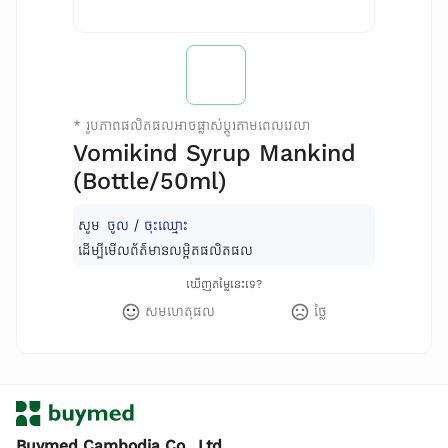
*
រូបភាពផលិតផលអាចផ្លាស់ប្តូរតាមពេលវេលា
Vomikind Syrup Mankind
(Bottle/50ml)
សូម
ចូល
/
ចុះឈ្មោះ
ដើម្បីមើលព័ត៌មានលម្អិតផលិតផល
ឃើញតម្លៃនេះទេ?
សមហេតុផល
ថ្លៃ
Buymed Cambodia Co., Ltd