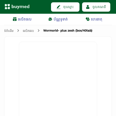
ចុះឈ្មោះ
ចូលគណនី
ផលិតផល
ប័ណ្ណទូទាត់
សារធាតុ
Wormorid- plus zesh (box/40tab)
ទំព័រដើម
ផលិតផល