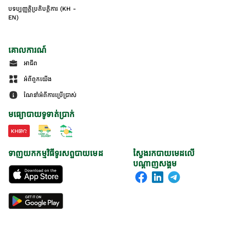
បទប្បញ្ញត្តិប្រតិបត្តិការ (KH -
EN)
គោលការណ៍
អាជីព
អំពីពួកយើង
ណែនាំអំពីការប្រើប្រាស់
មធ្យោបាយទូទាត់ប្រាក់
ទាញយកកម្មវិធីទូរសព្ទបាយមេដ
ស្វែងរកបាយមេដលើ
បណ្តាញសង្គម