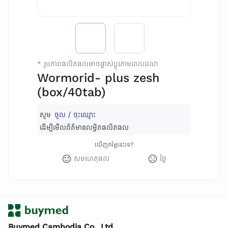
*
រូបភាពផលិតផលអាចផ្លាស់ប្តូរតាមពេលវេលា
Wormorid- plus zesh
(box/40tab)
សូម
ចូល
/
ចុះឈ្មោះ
ដើម្បីមើលព័ត៌មានលម្អិតផលិតផល
ឃើញតម្លៃនេះទេ?
សមហេតុផល
ថ្លៃ
Buymed Cambodia Co., Ltd