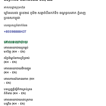
អាសយដ្ឋានក្រុមហ៊ុន
ឃ្លាំងលេខ៦ ផ្លូវ៥២៨ ភូមិ២ សង្កាត់់បឹងកក់ទី១ ខណ្ឌទួលគោក ភ្នំពេញ
ប្រទេសកម្ពុជា
លេខទូរសព្ទទំនាក់ទំនង
+85598888437
គោលនយោបាយ
គោលនយោបាយត្រឡប់
មកវិញ (KH - EN)
ល័ក្ខខ័ណ្ឌនៃការប្រើប្រាស់
(KH - EN)
គោលនយោបាយដឹកជញ្ជូន
(KH - EN)
គោលការណ៍ឯកជនភាព (KH
- EN)
បទប្បញ្ញត្តិស្តីពីការគ្រប់គ្រង
ព័ត៌មាន (KH - EN)
គោលនយោបាយដោះស្រាយ
បណ្ដឹង (KH - EN)