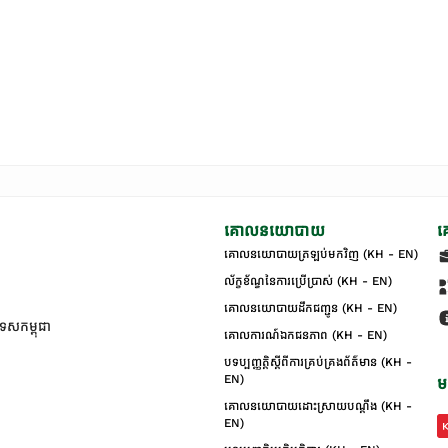
គោលនយោបាយ
គ
គោលនយោបាយត្រឡប់មកវិញ (KH - EN)
ល័ក្ខខ័ណ្ឌនៃការប្រើប្រាស់ (KH - EN)
គោលនយោបាយដឹកជញ្ជូន (KH - EN)
ទេសកម្ពុជា
គោលការណ៍ឯកជនភាព (KH - EN)
បទប្បញ្ញត្តិស្តីពីការគ្រប់គ្រងព័ត៌មាន (KH -
EN)
ម
គោលនយោបាយដោះស្រាយបណ្ដឹង (KH -
EN)