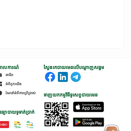
ោលការណ៍
ស្វែងរកបាយមេដលើបណ្តាញសង្គម
អាជីព
អំពីពួកយើង
ណែនាំអំពីការប្រើប្រាស់
ទាញយកកម្មវិធីទូរសព្ទបាយមេដ
ធ្យោបាយទូទាត់ប្រាក់