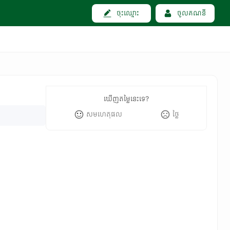
ចុះឈ្មោះ
ចូលគណនី
ឃើញតម្លៃនេះទេ?
សមហេតុផល
ថ្លៃ