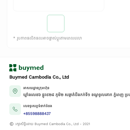
*
រូបភាពផលិតផលអាចផ្លាស់ប្តូរតាមពេលវេលា
Buymed Cambodia Co., Ltd
អាសយដ្ឋានក្រុមហ៊ុន
ឃ្លាំងលេខ៦ ផ្លូវ៥២៨ ភូមិ២ សង្កាត់់បឹងកក់ទី១ ខណ្ឌទួលគោក ភ្នំពេញ ប្រ
លេខទូរសព្ទទំនាក់ទំនង
+85598888437
រក្សាសិទ្ធិដោយ Buymed Cambodia Co., Ltd - 2021