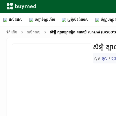
ផលិតផល
បញ្ជាទិញរហ័ស
ប្រូម៉ូសិនពិសេស
ប័ណ្ណបញ្ចុះត
សំឡី ត្បាលត្រចៀក ដងឈើ Yunami (B/200'S
ទំព័រដើម
ផលិតផល
សំឡី ត្
សូម
ចូល
/
ចុះ