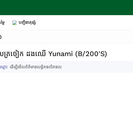
ម្លៃ
បញ្ជីធាតុផ្សំ
)
បាលត្រចៀក ដងឈើ Yunami (B/200'S)
ឈ្មោះ
ដើម្បីមើលព័ត៌មានលម្អិតផលិតផល