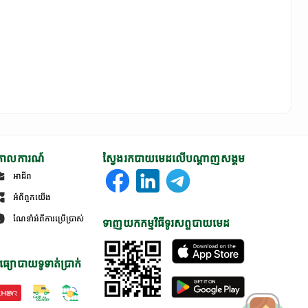
ោលការណ៍
ស្វែងរកបាយមេដលើបណ្តាញសង្គម
អាជីព
អំពីពួកយើង
ណែនាំអំពីការប្រើប្រាស់
ទាញយកកម្មវិធីទូរសព្ទបាយមេដ
ធ្យោបាយទូទាត់ប្រាក់