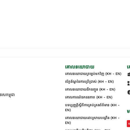
គោលនយោបាយ
គ
គោលនយោបាយត្រឡប់មកវិញ (KH - EN)
ល័ក្ខខ័ណ្ឌនៃការប្រើប្រាស់ (KH - EN)
គោលនយោបាយដឹកជញ្ជូន (KH - EN)
ទេសកម្ពុជា
គោលការណ៍ឯកជនភាព (KH - EN)
បទប្បញ្ញត្តិស្តីពីការគ្រប់គ្រងព័ត៌មាន (KH -
EN)
ម
គោលនយោបាយដោះស្រាយបណ្ដឹង (KH -
EN)