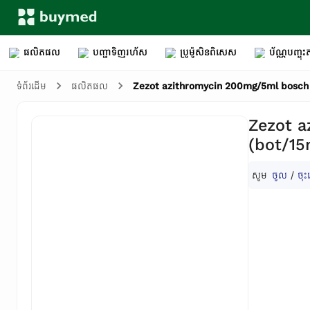
ផលិតផល
បញ្ជាទិញរហ័ស
ប្រូម៉ូសិនពិសេស
ប័ណ្ណបញ្ចុះត
Zezot azithromycin 200mg/5ml bosch
ទំព័រដើម
ផលិតផល
Zezot 
(bot/15
សូម
ចូល
/
ចុះ