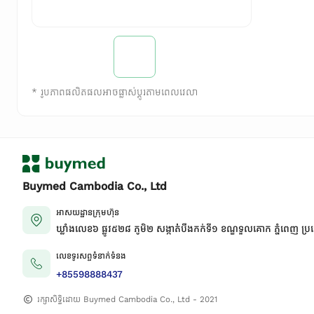
*
រូបភាពផលិតផលអាចផ្លាស់ប្តូរតាមពេលវេលា
Buymed Cambodia Co., Ltd
អាសយដ្ឋានក្រុមហ៊ុន
ឃ្លាំងលេខ៦ ផ្លូវ៥២៨ ភូមិ២ សង្កាត់់បឹងកក់ទី១ ខណ្ឌទួលគោក ភ្នំពេញ ប្រ
លេខទូរសព្ទទំនាក់ទំនង
+85598888437
រក្សាសិទ្ធិដោយ Buymed Cambodia Co., Ltd - 2021