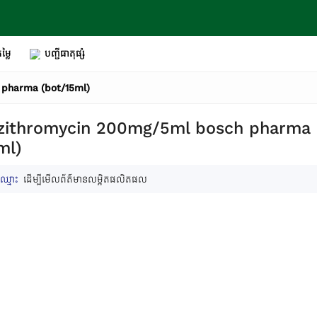
ម្លៃ
បញ្ជីធាតុផ្សំ
 pharma (bot/15ml)
azithromycin 200mg/5ml bosch pharma
ml)
ឈ្មោះ
ដើម្បីមើលព័ត៌មានលម្អិតផលិតផល