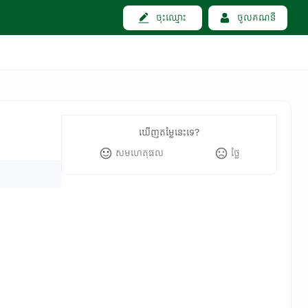
ចុះឈ្មោះ
ចូលគណនី
ឃើញតម្លៃនេះទេ?
សមហេតុផល
ថ្លៃ